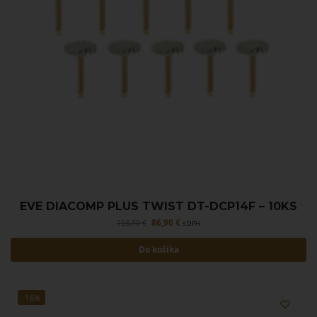
EVE DIACOMP PLUS TWIST DT-DCP14F – 10KS
86,90
€
103,90
€
s DPH
Do košíka
-16%