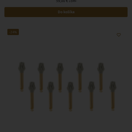
59,00
€
s DPH
Do košíka
-24%