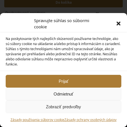
Do košíka
Spravujte súhlas so súbormi
cookie
1
2
3
Na poskytovanie tých najlepších skúseností používame technológie, ako
sú súbory cookie na ukladanie a/alebo prístup k informáciám o zariadení.
Súhlas s týmito technológiami nám umožní spracovávať údaje, ako je
INFORMÁCIE
správanie pri prehliadaní alebo jedinečné ID na tejto stránke. Nesúhlas
alebo odvolanie súhlasu môže nepriaznivo ovplyvniť určité vlastnosti a
Obchodné podmienky
funkcie.
O nás
Doručenie
Ochrana osobných údajov
Prijať
Kontakt
Odmietnuť
NAŠA PONUKA
Zobraziť predvoľby
Endodoncia a dostavba
Výplňové materiály
Zásady používania súborov cookie
Zásady ochrany osobných údajov
Nástroje