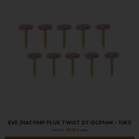
EVE DIACOMP PLUS TWIST DT-DCP14M – 10KS
86,90
€
103,90
€
s DPH