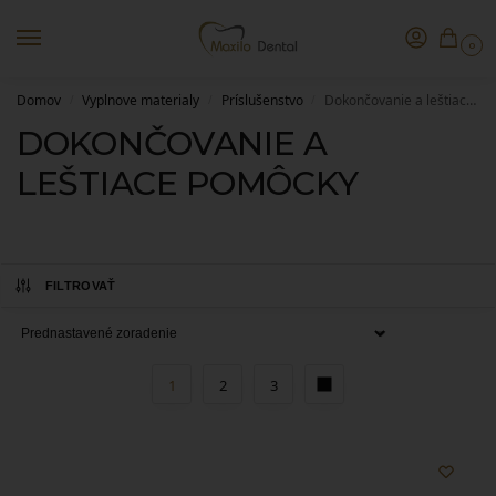
0
Domov
Vyplnove materialy
Príslušenstvo
Dokončovanie a leštiace pomôcky
/
/
/
DOKONČOVANIE A
LEŠTIACE POMÔCKY
FILTROVAŤ
1
2
3