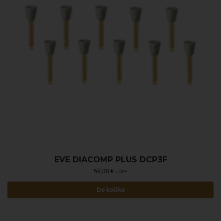
EVE DIACOMP PLUS DCP3F
59,00
€
s DPH
Do košíka