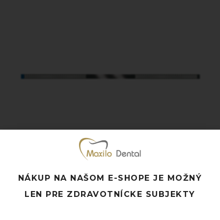
NÁKUP NA NAŠOM E-SHOPE JE MOŽNÝ
DIAMANTOVÁ DOKONČOVACIA PÁSKA
LEN PRE ZDRAVOTNÍCKE SUBJEKTY
PERFOROVANÁ NTI FS3 – MXP
55,00
€
s DPH