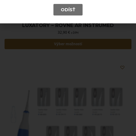
ODÍSŤ
LUXÁTORY – ROVNÉ AR INSTRUMED
32,90
€
s DPH
Výber možností