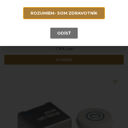
ROZUMIEM- SOM ZDRAVOTNÍK
ODÍSŤ
E-TEMP
7,70
€
s DPH
Do košíka