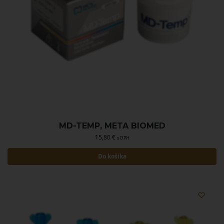
MD-TEMP, META BIOMED
15,80
€
s DPH
Do košíka