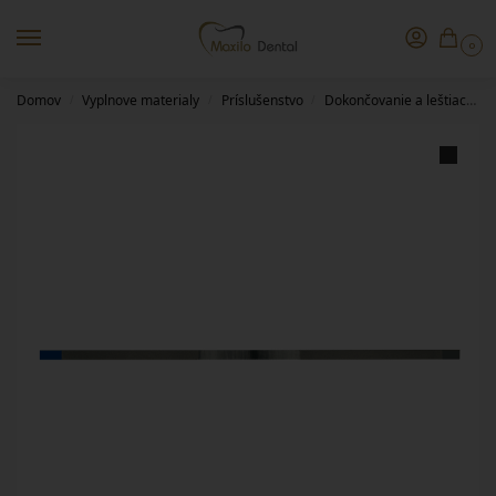
0
Domov
Vyplnove materialy
Príslušenstvo
Dokončovanie a leštiace pomôcky
/
/
/