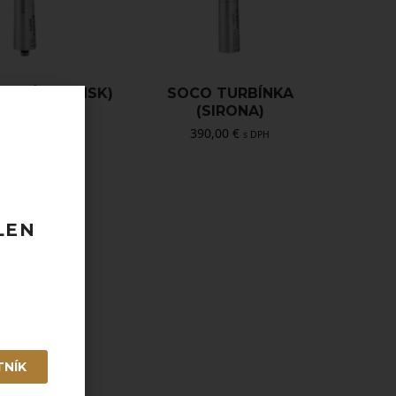
URBÍNKA (NSK)
SOCO TURBÍNKA
(SIRONA)
90,00
€
s DPH
390,00
€
s DPH
LEN
TNÍK