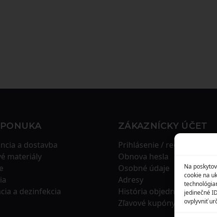
 PONUKA
ZÁKAZNÍCKY ÚČET
ncia a dostavba
Prihlásenie / registrácia
é materiály
Obnova hesla
Na poskytov
e
Osobné údaje
cookie na uk
ia
Adresy
technológia
ácia a dezinfekcia
História objednávok
jedinečné I
ovplyvniť urč
Zľavové kupóny