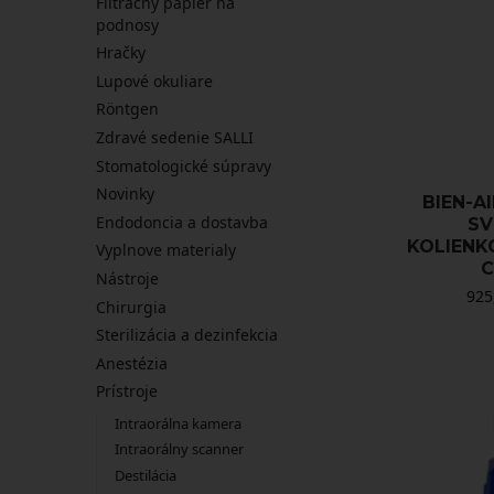
Filtračný papier na
podnosy
Hračky
Lupové okuliare
Röntgen
Zdravé sedenie SALLI
Stomatologické súpravy
Novinky
BIEN-A
Endodoncia a dostavba
SV
KOLIENK
Vyplnove materialy
C
Nástroje
925
Chirurgia
Sterilizácia a dezinfekcia
Anestézia
Prístroje
Intraorálna kamera
Intraorálny scanner
Destilácia