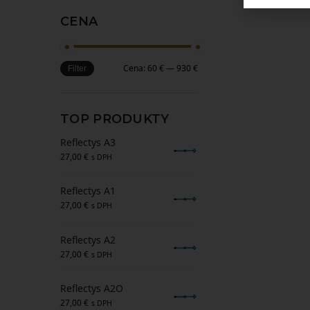
CENA
Cena:
60 €
—
930 €
Filter
TOP PRODUKTY
Reflectys A3
27,00
€
s DPH
Reflectys A1
27,00
€
s DPH
Reflectys A2
27,00
€
s DPH
Reflectys A2O
27,00
€
s DPH