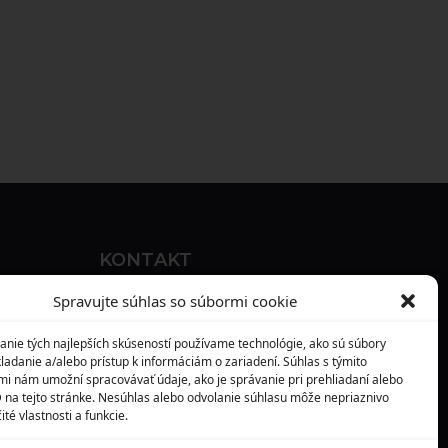
KONTAKT
MAXILO DENTAL, s. r. o.
Spravujte súhlas so súbormi cookie
Seredská 3914/47,
anie tých najlepších skúseností používame technológie, ako sú súbory
917 05 Trnava
ladanie a/alebo prístup k informáciám o zariadení. Súhlas s týmito
mi nám umožní spracovávať údaje, ako je správanie pri prehliadaní alebo
info@maxilodental.sk
D na tejto stránke. Nesúhlas alebo odvolanie súhlasu môže nepriaznivo
ité vlastnosti a funkcie.
0948 101 067
0918 814 821