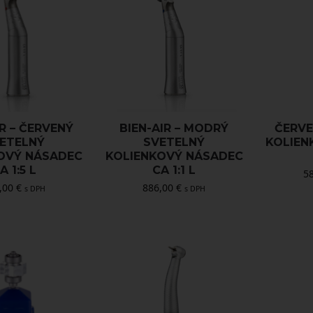
IR – ČERVENÝ
BIEN-AIR – MODRÝ
ČERVE
ETELNÝ
SVETELNÝ
KOLIEN
OVÝ NÁSADEC
KOLIENKOVÝ NÁSADEC
A 1:5 L
CA 1:1 L
5
,00
€
886,00
€
s DPH
s DPH