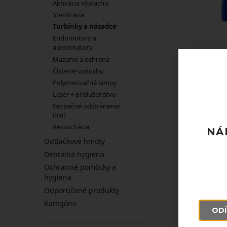
Aktivácia výplachu
Sterilizácia
Turbínky a násadce
Endomotory a
apexlokatory
NÁHRADN
Mazanie a ochrana
TURBÍN
Čistenie vzduchu
65
Polymerizačné lampy
Laser + príslušenstvo
Bezpečné odstránenie
ihiel
Resuscitácia
NÁ
Odtlačkové hmoty
Dentálna hygiena
Ochranné pomôcky a
hygiena
Odporúčané produkty
Kategórie
ODÍ