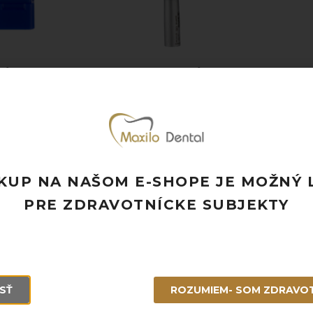
Ý ROTOR PRE
SOCO TURBÍNKA
SOCO T
KU SOCO F19
(KAVO)
3
,00
€
390,00
€
s DPH
s DPH
KUP NA NAŠOM E-SHOPE JE MOŽNÝ 
PRE ZDRAVOTNÍCKE SUBJEKTY
SŤ
ROZUMIEM- SOM ZDRAVO