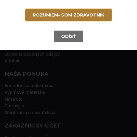
ROZUMIEM- SOM ZDRAVOTNÍK
INFORMÁCIE
Obchodné podmienky
ODÍSŤ
O nás
Doručenie
Ochrana osobných údajov
Kontakt
NAŠA PONUKA
Endodoncia a dostavba
Výplňové materiály
Nástroje
Chirurgia
Sterilizácia a dezinfekcia
ZÁKAZNÍCKY ÚČET