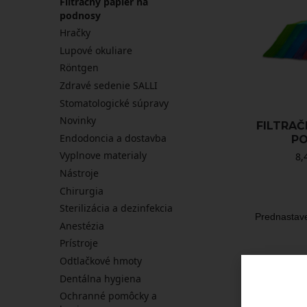
Filtračný papier na
podnosy
Hračky
Lupové okuliare
Röntgen
Zdravé sedenie SALLI
Stomatologické súpravy
Novinky
FILTRAČ
Endodoncia a dostavba
P
Vyplnove materialy
8,
Nástroje
Chirurgia
Sterilizácia a dezinfekcia
Anestézia
Prístroje
Odtlačkové hmoty
Dentálna hygiena
Ochranné pomôcky a