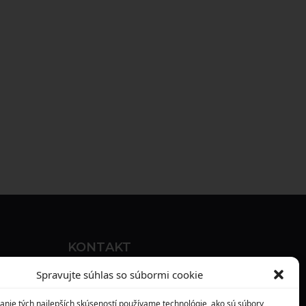
KONTAKT
MAXILO DENTAL, s. r. o.
Spravujte súhlas so súbormi cookie
Seredská 3914/47,
anie tých najlepších skúseností používame technológie, ako sú súbory