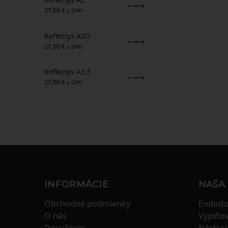
27,00
€
s DPH
Reflectys A2O
27,00
€
s DPH
Reflectys A3,5
27,00
€
s DPH
INFORMÁCIE
NAŠA
Obchodné podmienky
Endodo
O nás
Výplňov