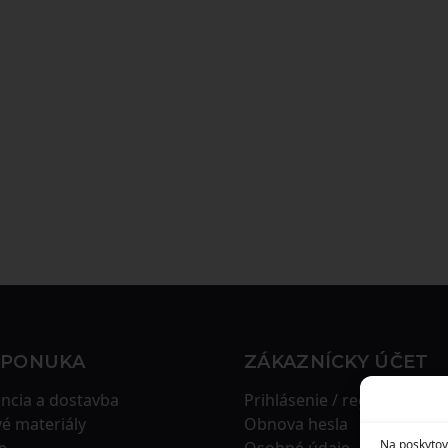
 PONUKA
ZÁKAZNÍCKY ÚČET
ncia a dostavba
Prihlásenie / registrácia
é materiály
Obnova hesla
Na poskytov