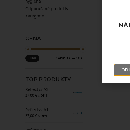
hygiena
Odporúčané produkty
Kategórie
NÁ
CENA
Cena:
0 €
—
10 €
Filter
ODÍ
TOP PRODUKTY
Reflectys A3
27,00
€
s DPH
Reflectys A1
27,00
€
s DPH
Reflectys A2