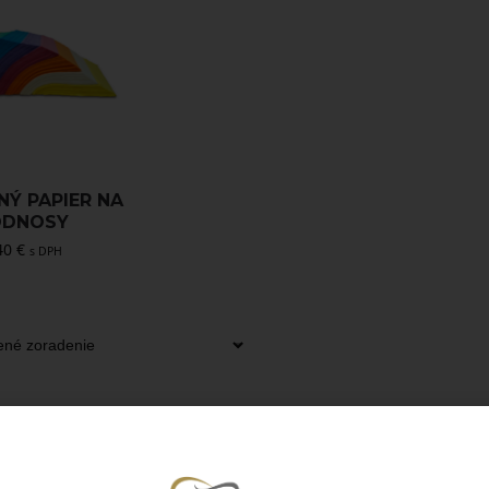
NÝ PAPIER NA
ODNOSY
40
€
s DPH