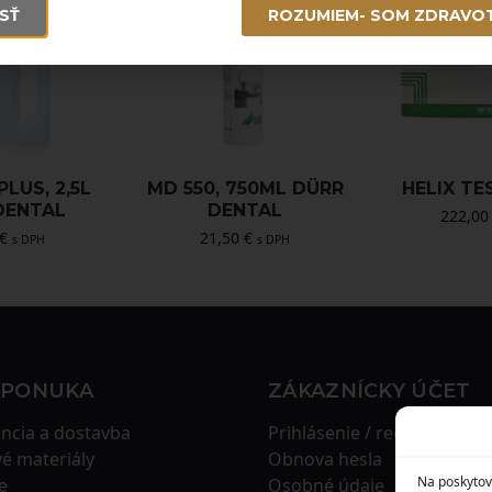
SŤ
ROZUMIEM- SOM ZDRAVO
LUS, 2,5L
MD 550, 750ML DÜRR
HELIX TE
DENTAL
DENTAL
222,0
€
21,50
€
s DPH
s DPH
 PONUKA
ZÁKAZNÍCKY ÚČET
ncia a dostavba
Prihlásenie / registrácia
é materiály
Obnova hesla
Na poskytov
e
Osobné údaje