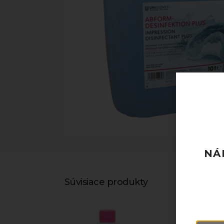
NÁ
Súvisiace produkty