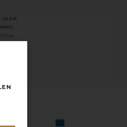
 120 EUR
odberu
taktovať.
LEN