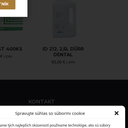
TNÍK
ST 400KS
ID 212, 2,5L DÜRR
DENTAL
0
€
s DPH
83,00
€
s DPH
KONTAKT
MAXILO DENTAL, s. r. o.
Spravujte súhlas so súbormi cookie
Seredská 3914/47,
anie tých najlepších skúseností používame technológie, ako sú súbory
917 05 Trnava