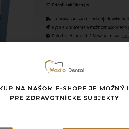
Pridať k obľúbeným
Doprava ZADARMO pri objednávke nad
Rýchle doručenie a možnosť osobného 
Potrebujete poradiť? Neváhajte nás
kon
KUP NA NAŠOM E-SHOPE JE MOŽNÝ 
PRE ZDRAVOTNÍCKE SUBJEKTY