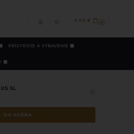
Vyhľadávanie
0,00
€
0
PRÍSTROJE A VYBAVENIE
Y
US 5L
DO KOŠÍKA