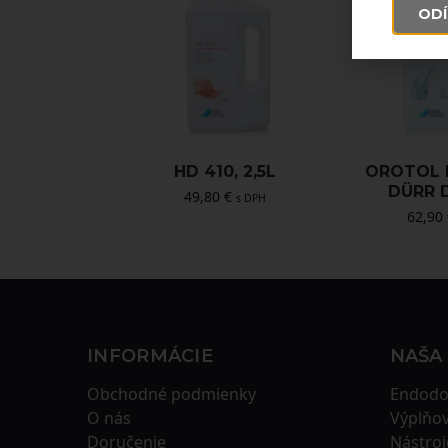
ODÍ
HD 410, 2,5L
OROTOL P
DÜRR 
49,80
€
s DPH
62,90
INFORMÁCIE
NAŠA
Obchodné podmienky
Endodo
O nás
Výplňov
Doručenie
Nástroj