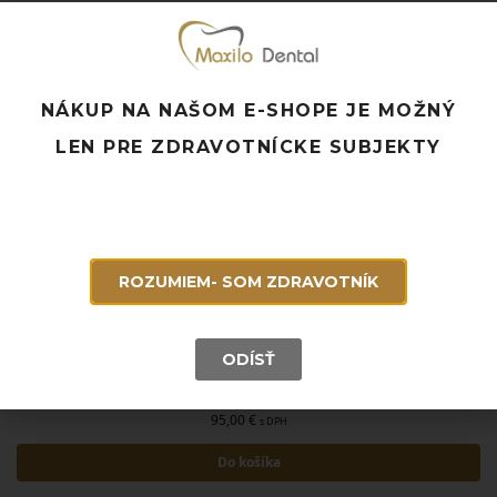
NÁKUP NA NAŠOM E-SHOPE JE MOŽNÝ
LEN PRE ZDRAVOTNÍCKE SUBJEKTY
ROZUMIEM- SOM ZDRAVOTNÍK
ODÍSŤ
OPALESCENCE 16% PF – REGULAR, PACIENT KIT
95,00
€
s DPH
Do košíka