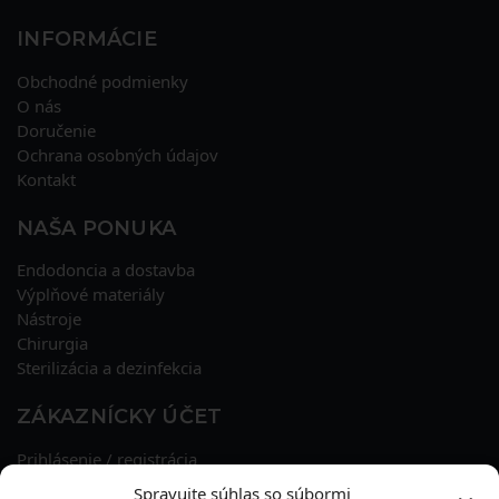
INFORMÁCIE
Obchodné podmienky
O nás
Doručenie
Ochrana osobných údajov
Kontakt
NAŠA PONUKA
Endodoncia a dostavba
Výplňové materiály
Nástroje
Chirurgia
Sterilizácia a dezinfekcia
ZÁKAZNÍCKY ÚČET
Prihlásenie / registrácia
Obnova hesla
Spravujte súhlas so súbormi