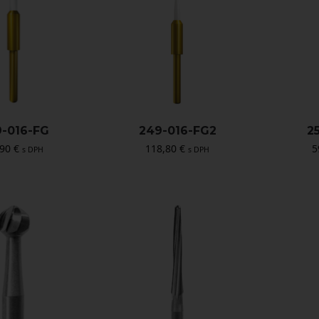
-016-FG
249-016-FG2
2
,90
€
118,80
€
5
s DPH
s DPH