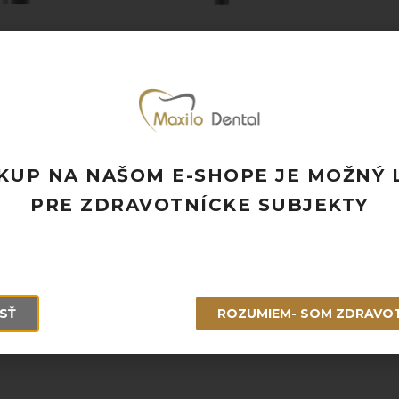
H141
H151
–
69,00
€
30,00
€
6
s DPH
s DPH
KUP NA NAŠOM E-SHOPE JE MOŽNÝ 
PRE ZDRAVOTNÍCKE SUBJEKTY
SŤ
ROZUMIEM- SOM ZDRAVO