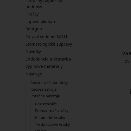
Filtračný papier na
podnosy
Hračky
Lupové okuliare
Röntgen
Zdravé sedenie SALLI
Stomatologické súpravy
Novinky
249
Endodoncia a dostavba
59
Vyplnove materialy
Nástroje
Anestetické pomôcky
Ručné nástroje
Rotačné nástroje
Rozrezávače
Diamantové vrtáky
Keramické vrtáky
Tvrdokovové vrtáky