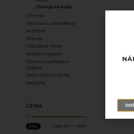
Finírka
Chirurgické vrtáky
Chirurgia
24,00
€
Sterilizácia a dezinfekcia
Anestézia
Prístroje
Odtlačkové hmoty
Dentálna hygiena
NÁ
Ochranné pomôcky a
hygiena
Odporúčané produkty
Kategórie
ODÍ
CENA
Cena:
20 €
—
120 €
Filter