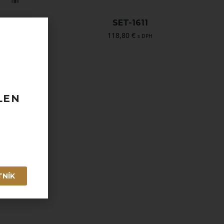
H254A
SET-1611
5,40
€
118,80
€
s DPH
s DPH
LEN
TNÍK