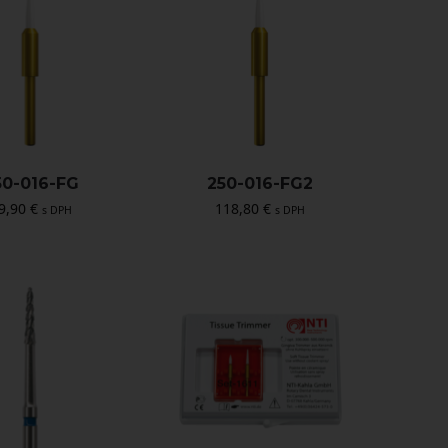
50-016-FG
250-016-FG2
9,90
€
118,80
€
s DPH
s DPH