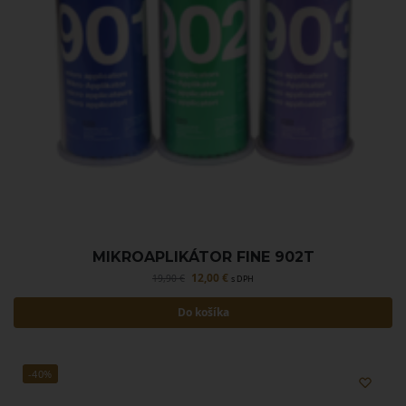
MIKROAPLIKÁTOR FINE 902T
12,00
€
19,90
€
s DPH
Do košíka
-40%