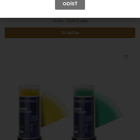
ODÍSŤ
MIKROAPLIKÁTOR ULTRAFINE 903T
12,00
€
19,90
€
s DPH
Do košíka