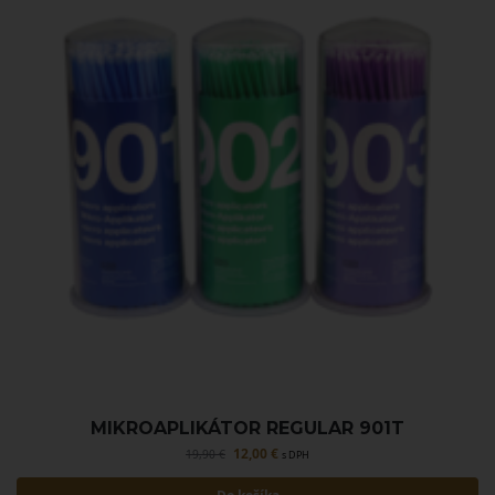
MIKROAPLIKÁTOR REGULAR 901T
12,00
€
19,90
€
s DPH