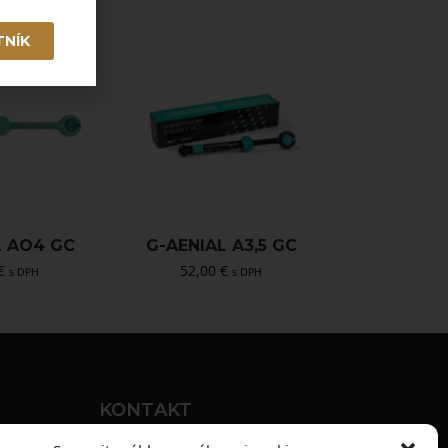
TNÍK
L AO4 GC
G-AENIAL A3,5 GC
€
52,00
€
s DPH
s DPH
KONTAKT