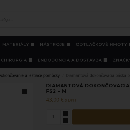
 MATERIÁLY
NÁSTROJE
ODTLAČKOVÉ HMOTY
CHIRURGIA
ENDODONCIA A DOSTAVBA
ZNAČK
okončovanie a leštiace pomôcky
Diamantová dokončovacia páska p
/
DIAMANTOVÁ DOKONČOVACIA 
FS2 – M
43,00
€
s DPH