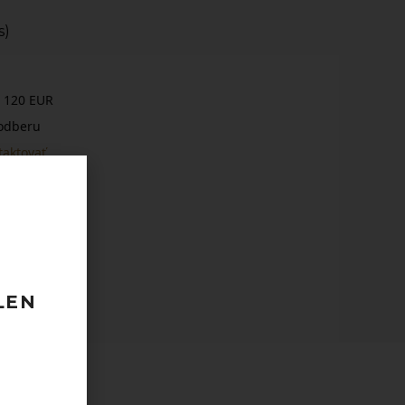
s)
 120 EUR
odberu
taktovať.
LEN