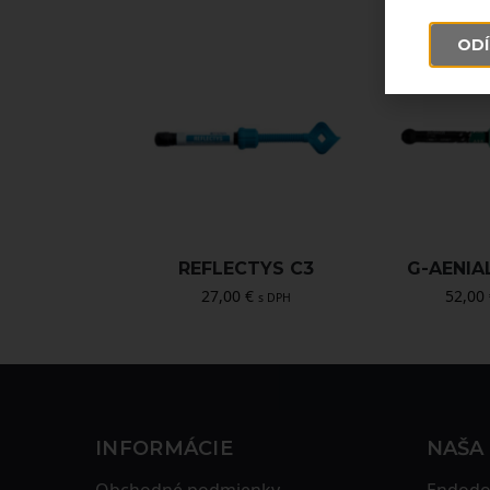
ODÍ
REFLECTYS C3
G-AENIA
27,00
€
52,00
s DPH
INFORMÁCIE
NAŠA