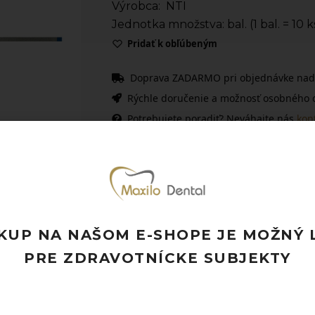
Výrobca: NTI
Jednotka množstva: bal. (1 bal. = 10 k
Pridať k obľúbeným
Doprava ZADARMO pri objednávke nad
Rýchle doručenie a možnosť osobného 
Potrebujete poradiť? Neváhajte nás
kon
KUP NA NAŠOM E-SHOPE JE MOŽNÝ 
PRE ZDRAVOTNÍCKE SUBJEKTY