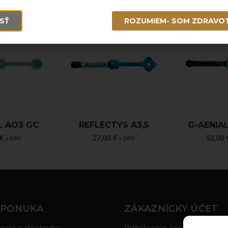
SŤ
ROZUMIEM- SOM ZDRAVO
L AO3 GC
REFLECTYS A3,5
G-AENIA
€
27,00
€
52,00
s DPH
s DPH
 PONUKA
ZÁKAZNÍCKY ÚČET