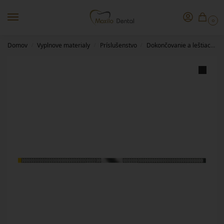
0
Domov
Vyplnove materialy
Príslušenstvo
Dokončovanie a leštiace pomôcky
/
/
/