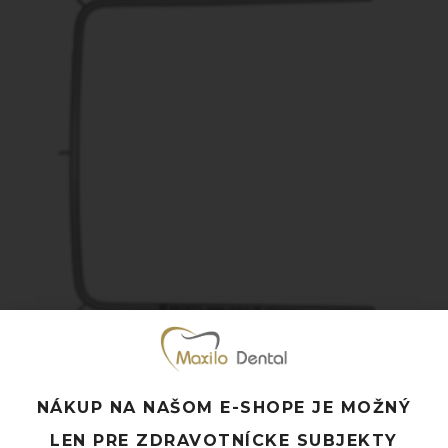
KOFERDAMOVÝ RÁM 90MM – 5554
NÁKUP NA NAŠOM E-SHOPE JE MOŽNÝ
18,00
€
s DPH
LEN PRE ZDRAVOTNÍCKE SUBJEKTY