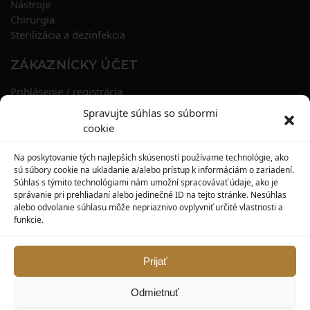
Nástroje
Chirurgia
Sterilizácia a dezinfekcia
ZÁKAZNÍCKY ÚČET
Prihlásenie / registrácia
Obnova hesla
Spravujte súhlas so súbormi
Osobné údaje
cookie
Adresy
História objednávok
Na poskytovanie tých najlepších skúseností používame technológie, ako
Zľavové kupóny
sú súbory cookie na ukladanie a/alebo prístup k informáciám o zariadení.
Súhlas s týmito technológiami nám umožní spracovávať údaje, ako je
správanie pri prehliadaní alebo jedinečné ID na tejto stránke. Nesúhlas
KONTAKT
alebo odvolanie súhlasu môže nepriaznivo ovplyvniť určité vlastnosti a
funkcie.
MAXILO DENTAL, s. r. o.
Seredská 3914/47,
917 05 Trnava
Prijať
info@maxilodental.sk
Odmietnuť
0948 101 067