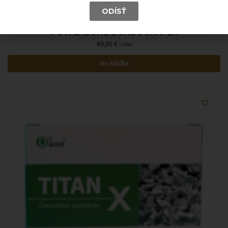
ODÍSŤ
POWERBONE BONE SCRAPER
49,00
€
s DPH
Do košíka