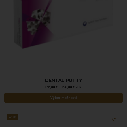
DENTAL PUTTY
138,00
€
–
190,00
€
s DPH
Výber možností
-29%