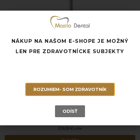
NÁKUP NA NAŠOM E-SHOPE JE MOŽNÝ
LEN PRE ZDRAVOTNÍCKE SUBJEKTY
ROZUMIEM- SOM ZDRAVOTNÍK
ODÍSŤ
WOODPECKER ILED 1SEC ONE CURE
216,00
€
s DPH