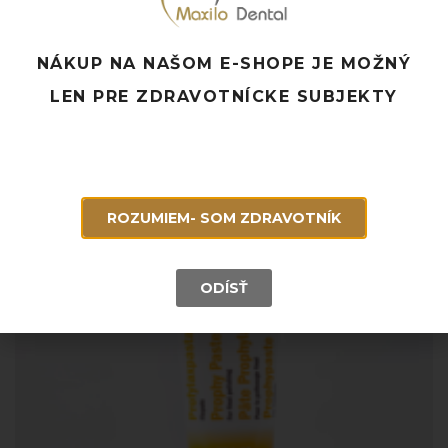
PROPHY PASTE CCS – RDA 250
NÁKUP NA NAŠOM E-SHOPE JE MOŽNÝ
20,15
€
s DPH
LEN PRE ZDRAVOTNÍCKE SUBJEKTY
Do košíka
ROZUMIEM- SOM ZDRAVOTNÍK
ODÍSŤ