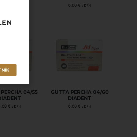
6,60
€
6,60
€
s DPH
s DPH
LEN
TNÍK
PERCHA 04/55
GUTTA PERCHA 04/60
DIADENT
DIADENT
6,60
€
6,60
€
s DPH
s DPH