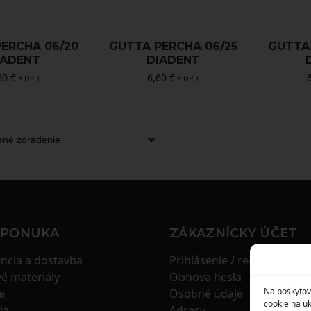
ERCHA 06/20
GUTTA PERCHA 06/25
GUTTA 
IADENT
DIADENT
60
€
6,60
€
s DPH
s DPH
 PONUKA
ZÁKAZNÍCKY ÚČET
ncia a dostavba
Prihlásenie / registrácia
é materiály
Obnova hesla
Na poskytov
e
Osobné údaje
cookie na uk
ia
Adresy