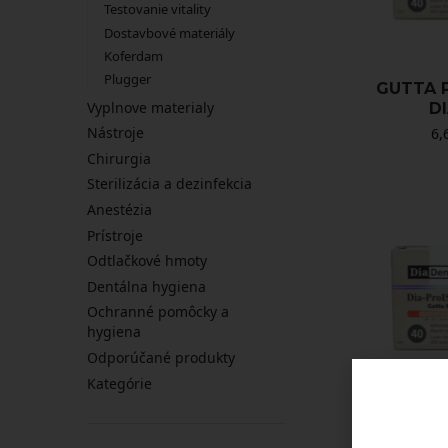
Testovanie vitality
Dostavbové materiály
Koferdam
Plugger
GUTTA P
Vyplnove materialy
D
Nástroje
6,
Chirurgia
Sterilizácia a dezinfekcia
Anestézia
Prístroje
Odtlačkové hmoty
Dentálna hygiena
Ochranné pomôcky a
hygiena
Odporúčané produkty
Kategórie
GUTTA P
D