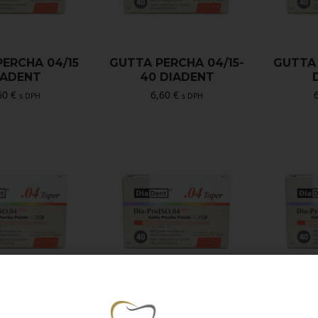
ERCHA 04/15
GUTTA PERCHA 04/15-
GUTTA 
IADENT
40 DIADENT
60
€
6,60
€
s DPH
s DPH
ERCHA 04/30
GUTTA PERCHA 04/35
GUTTA 
IADENT
DIADENT