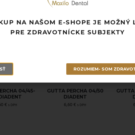
60
€
6,60
€
s DPH
s DPH
KUP NA NAŠOM E-SHOPE JE MOŽNÝ 
PRE ZDRAVOTNÍCKE SUBJEKTY
SŤ
ROZUMIEM- SOM ZDRAVO
ERCHA 04/45-
GUTTA PERCHA 04/50
GUTTA 
DIADENT
DIADENT
60
€
6,60
€
s DPH
s DPH