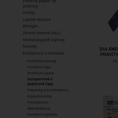
Filtračný papier na
podnosy
Hračky
Lupové okuliare
Röntgen
Zdravé sedenie SALLI
Stomatologické súpravy
Novinky
DIA EN
Endodoncia a dostavba
PRAVÍT
16
Koreňové nástroje
Koreňové čapy
Koreňové výplne
Gutaperčové a
papierové čapy
Preparáty pre endodonciu
Výplachové ihly
Príslušenstvo
Reendodoncia
Koreňové výplachy