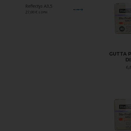
Reflectys A3,5
27,00
€
s DPH
GUTTA P
D
6,