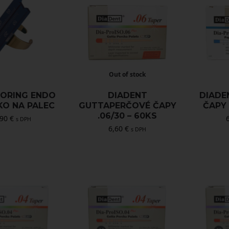
Out of stock
DORING ENDO
DIADENT
DIADE
KO NA PALEC
GUTTAPERČOVÉ ČAPY
ČAPY 
.06/30 – 60KS
,90
€
s DPH
6,60
€
s DPH