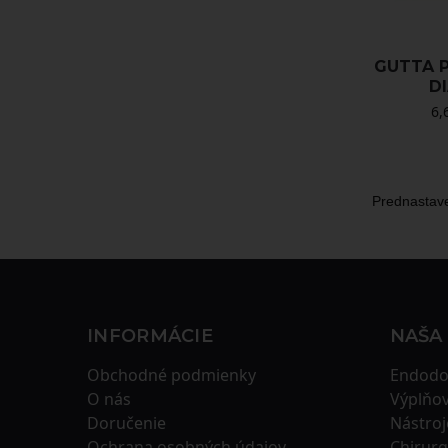
GUTTA P
D
6,
INFORMÁCIE
NAŠA
Obchodné podmienky
Endodo
O nás
Výplňov
Doručenie
Nástroj
Ochrana osobných údajov
Chirurg