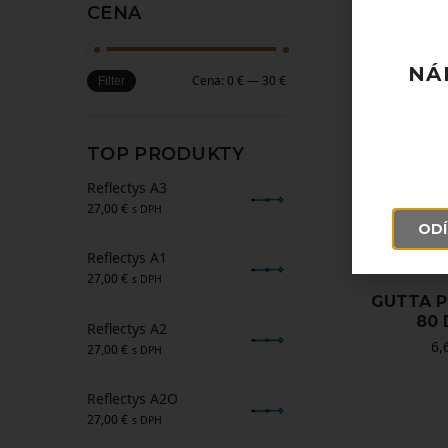
CENA
6,
NÁ
Cena:
0 €
—
30 €
Filter
TOP PRODUKTY
Reflectys A3
27,00
€
s DPH
ODÍ
Reflectys A1
27,00
€
s DPH
GUTTA P
80 
Reflectys A2
6,
27,00
€
s DPH
Reflectys A2O
27,00
€
s DPH