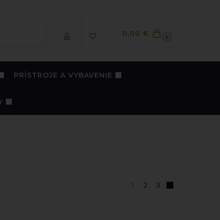
Vyhľadávanie
0,00
€
0
PRÍSTROJE A VYBAVENIE
Y
1
2
3