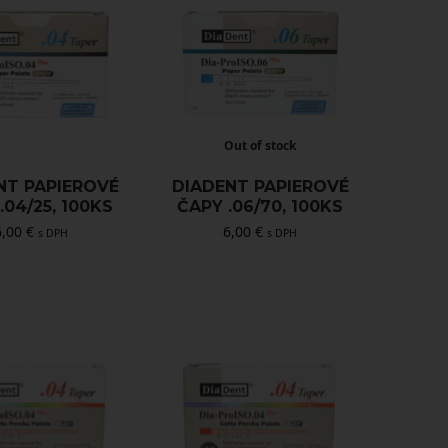
Out of stock
NT PAPIEROVÉ
DIADENT PAPIEROVÉ
.04/25, 100KS
ČAPY .06/70, 100KS
6,00
€
6,00
€
s DPH
s DPH