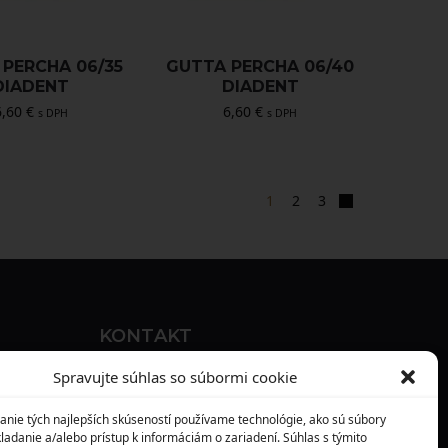
PERCHA 06/35
GUTTA PERCHA 06/40
DIADENT
DIADENT
6,60
€
6,60
€
s DPH
s DPH
1
2
3
KONTAKT
MAXILO DENTAL, s. r. o.
Spravujte súhlas so súbormi cookie
Seredská 3914/47,
anie tých najlepších skúseností používame technológie, ako sú súbory
917 05 Trnava
ladanie a/alebo prístup k informáciám o zariadení. Súhlas s týmito