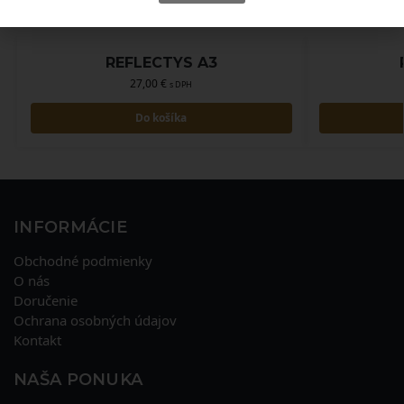
REFLECTYS A3
27,00
€
s DPH
Do košíka
INFORMÁCIE
Obchodné podmienky
O nás
Doručenie
Ochrana osobných údajov
Kontakt
NAŠA PONUKA