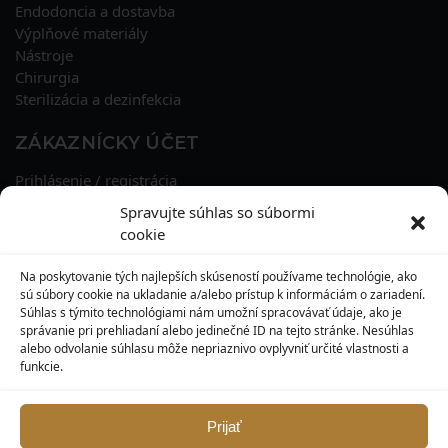
Endodoncia a dostavba
Výplňové materiály
Nástroje
Chirurgia
Sterilizácia a dezinfekcia
ZÁKAZNÍCKY ÚČET
Prihlásenie / registrácia
Obnova hesla
Spravujte súhlas so súbormi
Osobné údaje
cookie
Adresy
História objednávok
Na poskytovanie tých najlepších skúseností používame technológie, ako
Zľavové kupóny
sú súbory cookie na ukladanie a/alebo prístup k informáciám o zariadení.
Súhlas s týmito technológiami nám umožní spracovávať údaje, ako je
správanie pri prehliadaní alebo jedinečné ID na tejto stránke. Nesúhlas
KONTAKT
alebo odvolanie súhlasu môže nepriaznivo ovplyvniť určité vlastnosti a
funkcie.
MAXILO DENTAL, s. r. o.
Seredská 3914/47,
917 05 Trnava
Prijať