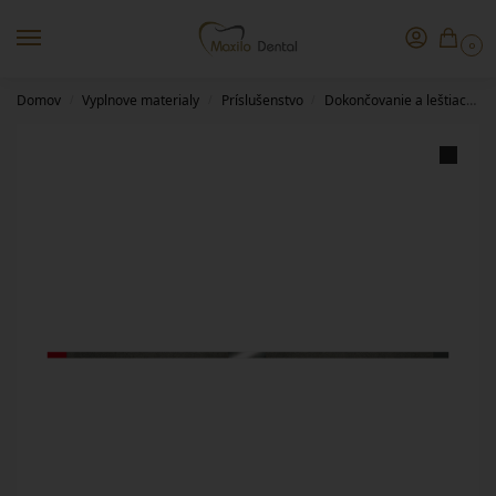
0
Domov
Vyplnove materialy
Príslušenstvo
Dokončovanie a leštiace pomôcky
/
/
/