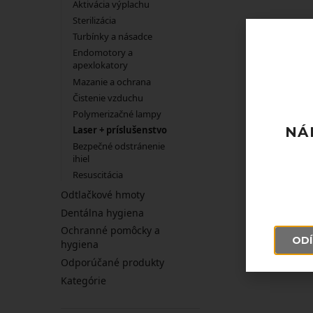
Aktivácia výplachu
Sterilizácia
Turbínky a násadce
Endomotory a
apexlokatory
Mazanie a ochrana
Čistenie vzduchu
Polymerizačné lampy
Laser + príslušenstvo
NÁ
Bezpečné odstránenie
ihiel
Resuscitácia
Odtlačkové hmoty
Dentálna hygiena
Ochranné pomôcky a
ODÍ
hygiena
Odporúčané produkty
Kategórie