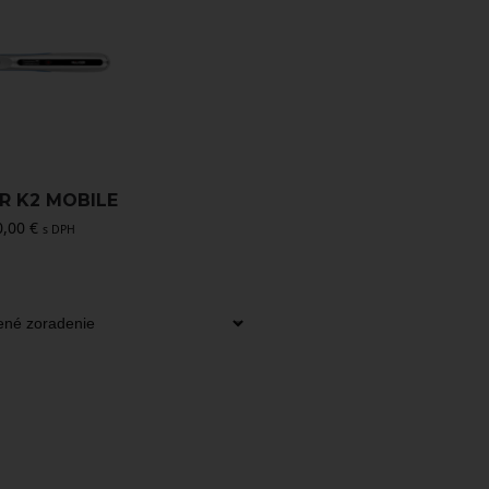
R K2 MOBILE
0,00
€
s DPH