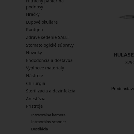
Filtračný papier na
podnosy
Hračky
Lupové okuliare
Röntgen
Zdravé sedenie SALLI
Stomatologické súpravy
Novinky
HULASE
Endodoncia a dostavba
379
Vyplnove materialy
Nástroje
Chirurgia
Sterilizácia a dezinfekcia
Anestézia
Prístroje
Intraorálna kamera
Intraorálny scanner
Destilácia