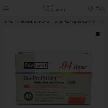
0
Domov
Endodoncia a dostavba
Gutaperčové a papierové čapy
Gutta Percha 04/60 DiaDent
/
/
/