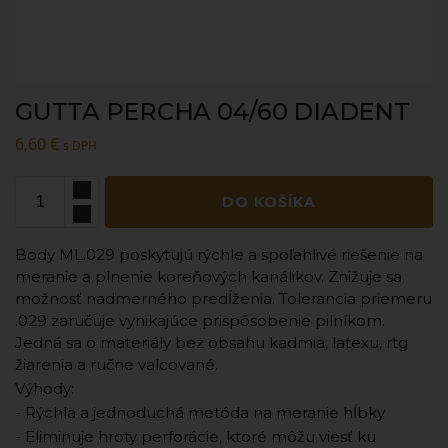
GUTTA PERCHA 04/60 DIADENT
6,60
€
s DPH
DO KOŠÍKA
Body ML.029 poskytujú rýchle a spoľahlivé riešenie na
meranie a plnenie koreňových kanálikov. Znižuje sa
možnosť nadmerného predĺženia. Tolerancia priemeru
.029 zaručuje vynikajúce prispôsobenie pilníkom.
Jedná sa o materiály bez obsahu kadmia, latexu, rtg
žiarenia a ručne valcované.
Výhody:
- Rýchla a jednoduchá metóda na meranie hĺbky
- Eliminuje hroty perforácie, ktoré môžu viesť ku