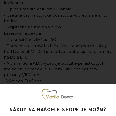
krvácaniu
- Úplne utesnite celú dĺžku kanála
- Ušetrite čas na stoličke pomocou vopred zmeraných
bodov
- Najpresnejšie merania hĺbky
Laserová inšpekcia:
- Prekročiť špecifikácie ISO
- Pomocou laserového lúča (Alvin Machine) sa každý
bod DiaDent ML.029 jednotlivo kontroluje na priemery
na D3 a D16
- Norma ISO a ADA vyžaduje použitie prírastkových
meracích jednotiek 1/100 mm. DiaDent používa
prírastky 1/100 mm
- Výrobca: DiaDent
- Jednotka množstva: bal. (bal. = 60 ks)
Pridať k obľúbeným
Doprava ZADARMO pri objednávke nad 120 EUR
NÁKUP NA NAŠOM E-SHOPE JE MOŽNÝ
Rýchle doručenie a možnosť osobného odberu