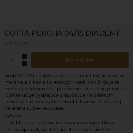
GUTTA PERCHA 04/15 DIADENT
6,60
€
s DPH
DO KOŠÍKA
Body ML.029 poskytujú rýchle a spoľahlivé riešenie na
meranie a plnenie koreňových kanálikov. Znižuje sa
možnosť nadmerného predĺženia. Tolerancia priemeru
.029 zaručuje vynikajúce prispôsobenie pilníkom.
Jedná sa o materiály bez obsahu kadmia, latexu, rtg
žiarenia a ručne valcované.
Výhody:
- Rýchla a jednoduchá metóda na meranie hĺbky
- Eliminuje hroty perforácie, ktoré môžu viesť ku