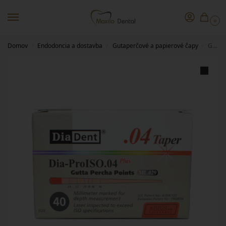
0
Domov
Endodoncia a dostavba
Gutaperčové a papierové čapy
Gutta percha 04/15 DiaDent
/
/
/