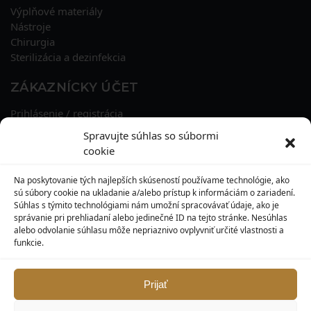
Výplňové materiály
Nástroje
Chirurgia
Sterilizácia a dezinfekcia
ZÁKAZNÍCKY ÚČET
Prihlásenie / registrácia
Obnova hesla
Spravujte súhlas so súbormi
Osobné údaje
cookie
Adresy
História objednávok
Na poskytovanie tých najlepších skúseností používame technológie, ako
Zľavové kupóny
sú súbory cookie na ukladanie a/alebo prístup k informáciám o zariadení.
Súhlas s týmito technológiami nám umožní spracovávať údaje, ako je
správanie pri prehliadaní alebo jedinečné ID na tejto stránke. Nesúhlas
KONTAKT
alebo odvolanie súhlasu môže nepriaznivo ovplyvniť určité vlastnosti a
funkcie.
MAXILO DENTAL, s. r. o.
Seredská 3914/47,
917 05 Trnava
Prijať
info@maxilodental.sk