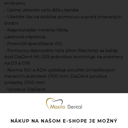
krvácaniu
- Úplne utesnite celú dĺžku kanála
- Ušetrite čas na stoličke pomocou vopred zmeraných
bodov
- Najpresnejšie merania hĺbky
Laserová inšpekcia:
- Prekročiť špecifikácie ISO
- Pomocou laserového lúča (Alvin Machine) sa každý
bod DiaDent ML.029 jednotlivo kontroluje na priemery
na D3 a D16
- Norma ISO a ADA vyžaduje použitie prírastkových
meracích jednotiek 1/100 mm. DiaDent používa
prírastky 1/100 mm
- Výrobca: DiaDent
- Jednotka množstva: bal. (bal. = 60 ks)
Pridať k obľúbeným
Doprava ZADARMO pri objednávke nad 120 EUR
NÁKUP NA NAŠOM E-SHOPE JE MOŽNÝ
Rýchle doručenie a možnosť osobného odberu