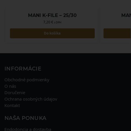
MANI K-FILE – 25/30
MAN
7,20
€
s DPH
Do košíka
INFORMÁCIE
Obchodné podmienky
O nás
Doručenie
Ochrana osobných údajov
Kontakt
NAŠA PONUKA
Endodoncia a dostavba