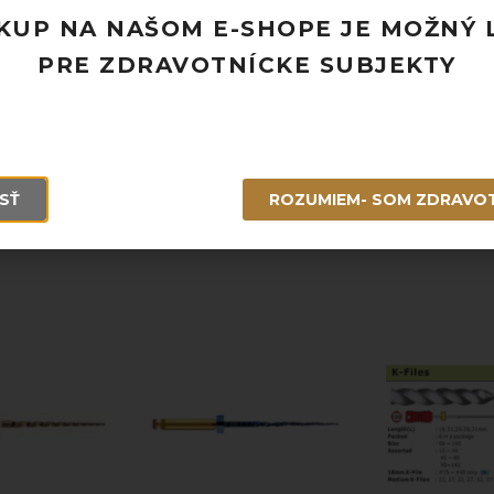
KUP NA NAŠOM E-SHOPE JE MOŽNÝ 
Pridať k obľúbeným
PRE ZDRAVOTNÍCKE SUBJEKTY
Doprava ZADARMO pri objednávke nad
Rýchle doručenie a možnosť osobného 
Potrebujete poradiť? Neváhajte nás
kon
SŤ
ROZUMIEM- SOM ZDRAVO