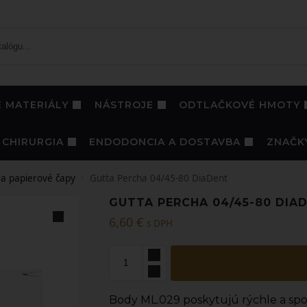
 MATERIÁLY
NÁSTROJE
ODTLAČKOVÉ HMOTY
CHIRURGIA
ENDODONCIA A DOSTAVBA
ZNAČK
a papierové čapy
Gutta Percha 04/45-80 DiaDent
/
GUTTA PERCHA 04/45-80 DIA
6,60
€
s DPH
Body ML.029 poskytujú rýchle a spoľ