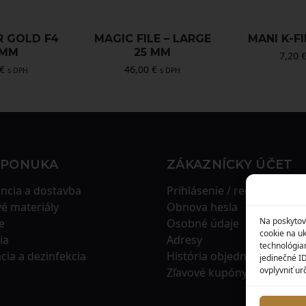
R GOLD F4
MAGIC FILE – LARGE
MANI K-FI
 MM
25 MM
7,20
€
46,00
€
s DPH
s DPH
 PONUKA
ZÁKAZNÍCKY ÚČET
ncia a dostavba
Prihlásenie / registrácia
é materiály
Obnova hesla
Na poskytov
e
Osobné údaje
cookie na uk
ia
Adresy
technológia
ácia a dezinfekcia
História objednávok
jedinečné I
ovplyvniť urč
Zľavové kupóny