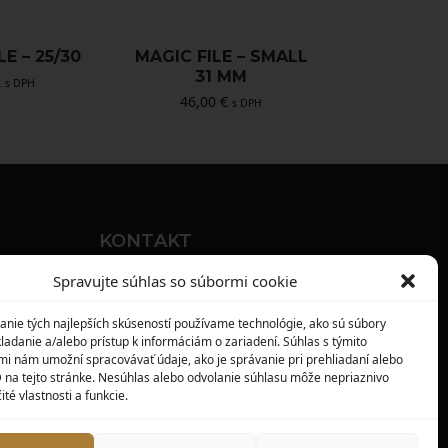
LE – 25/30
MAGIC FILE – SMALL
31 MM
€
s DPH
46,00
€
s DPH
KONTAKT
MAXILO DENTAL, s. r. o.
Spravujte súhlas so súbormi cookie
Seredská 3914/47,
anie tých najlepších skúseností používame technológie, ako sú súbory
917 05 Trnava
ladanie a/alebo prístup k informáciám o zariadení. Súhlas s týmito
mi nám umožní spracovávať údaje, ako je správanie pri prehliadaní alebo
info@maxilodental.sk
D na tejto stránke. Nesúhlas alebo odvolanie súhlasu môže nepriaznivo
ité vlastnosti a funkcie.
0948 101 067
0918 814 821