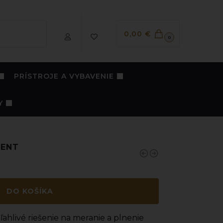
Vyhľadávanie
0,00
€
0
PRÍSTROJE A VYBAVENIE
Y
DENT
DO KOŠÍKA
ahlivé riešenie na meranie a plnenie