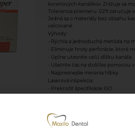
koreňových kanálikov. Znižuje sa m
Tolerancia priemeru .029 zaručuje v
Jedná sa o materiály bez obsahu kadm
valcované.
Výhody:
- Rýchla a jednoduchá metóda na m
- Eliminuje hroty perforácie, ktoré 
- Úplne utesnite celú dĺžku kanála
- Ušetrite čas na stoličke pomoco
- Najpresnejšie merania hĺbky
Laserová inšpekcia:
- Prekročiť špecifikácie ISO
- Pomocou laserového lúča (Alvin M
jednotlivo kontroluje na priemery n
- Norma ISO a ADA vyžaduje použiti
1/100 mm. DiaDent používa prírastk
- Výrobca: DiaDent
- Jednotka množstva: bal. (bal. = 60 k