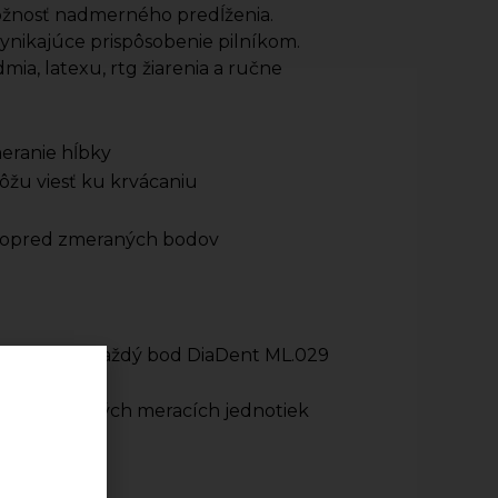
ožnosť nadmerného predĺženia.
ynikajúce prispôsobenie pilníkom.
ia, latexu, rtg žiarenia a ručne
eranie hĺbky
môžu viesť ku krvácaniu
u vopred zmeraných bodov
achine) sa každý bod DiaDent ML.029
a D3 a D16
e prírastkových meracích jednotiek
y 1/100 mm
s)