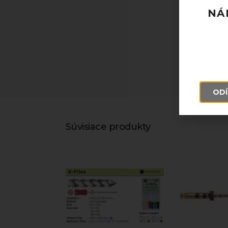
NÁ
ODÍ
Súvisiace produkty