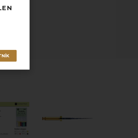
LEN
 120 EUR
odberu
taktovať.
TNÍK