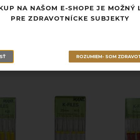
KUP NA NAŠOM E-SHOPE JE MOŽNÝ 
Pridať k obľúbeným
PRE ZDRAVOTNÍCKE SUBJEKTY
Doprava ZADARMO pri objednávke nad
Rýchle doručenie a možnosť osobného 
Potrebujete poradiť? Neváhajte nás
kon
SŤ
ROZUMIEM- SOM ZDRAVO