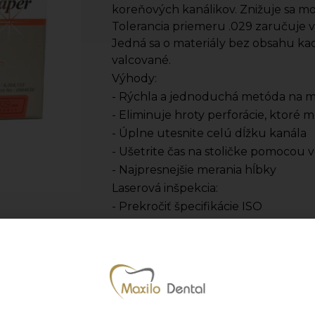
koreňových kanálikov. Znižuje sa m
Tolerancia priemeru .029 zaručuje v
Jedná sa o materiály bez obsahu kadm
valcované.
Výhody:
- Rýchla a jednoduchá metóda na m
- Eliminuje hroty perforácie, ktoré 
- Úplne utesnite celú dĺžku kanála
- Ušetrite čas na stoličke pomoco
- Najpresnejšie merania hĺbky
Laserová inšpekcia:
- Prekročiť špecifikácie ISO
- Pomocou laserového lúča (Alvin M
jednotlivo kontroluje na priemery n
- Norma ISO a ADA vyžaduje použiti
1/100 mm. DiaDent používa prírastk
- Výrobca: DiaDent
- Jednotka množstva: bal. (bal. = 60 k