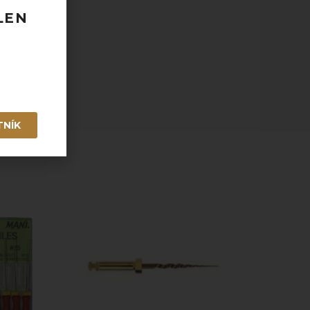
LEN
 120 EUR
odberu
taktovať.
TNÍK