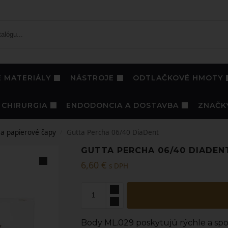
 MATERIÁLY
NÁSTROJE
ODTLAČKOVÉ HMOTY
CHIRURGIA
ENDODONCIA A DOSTAVBA
ZNAČK
a papierové čapy
Gutta Percha 06/40 DiaDent
/
GUTTA PERCHA 06/40 DIADEN
6,60
€
s DPH
Body ML.029 poskytujú rýchle a spoľ