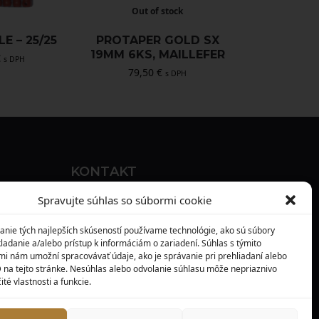
Out of stock
LE – 25/25
PROTAPER GOLD SX
19MM 6KS, MAILLEFER
€
s DPH
79,50
€
s DPH
KONTAKT
MAXILO DENTAL, s. r. o.
Spravujte súhlas so súbormi cookie
Seredská 3914/47,
anie tých najlepších skúseností používame technológie, ako sú súbory
917 05 Trnava
ladanie a/alebo prístup k informáciám o zariadení. Súhlas s týmito
mi nám umožní spracovávať údaje, ako je správanie pri prehliadaní alebo
info@maxilodental.sk
D na tejto stránke. Nesúhlas alebo odvolanie súhlasu môže nepriaznivo
ité vlastnosti a funkcie.
0948 101 067
0918 814 821