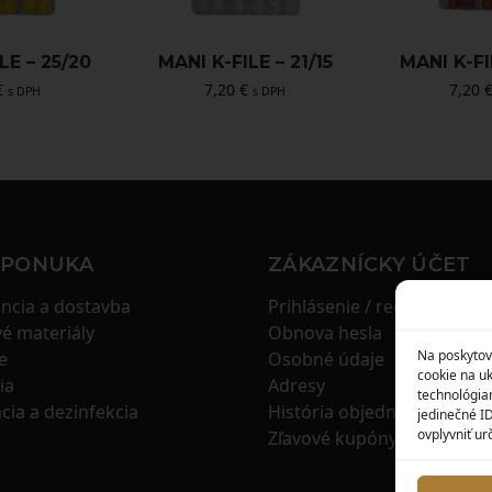
LE – 25/20
MANI K-FILE – 21/15
MANI K-FI
€
7,20
€
7,20
s DPH
s DPH
 PONUKA
ZÁKAZNÍCKY ÚČET
ncia a dostavba
Prihlásenie / registrácia
é materiály
Obnova hesla
Na poskytov
e
Osobné údaje
cookie na uk
ia
Adresy
technológia
ácia a dezinfekcia
História objednávok
jedinečné I
ovplyvniť urč
Zľavové kupóny