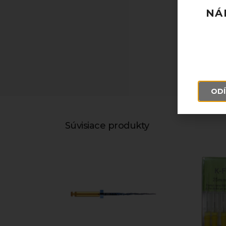
NÁ
ODÍ
Súvisiace produkty