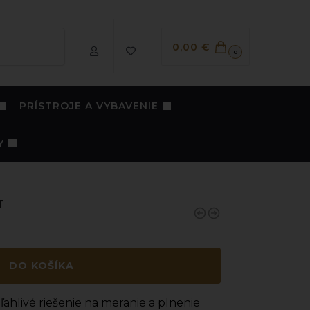
Vyhľadávanie
0,00
€
0
PRÍSTROJE A VYBAVENIE
Y
T
DO KOŠÍKA
ahlivé riešenie na meranie a plnenie