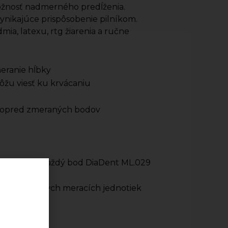
ožnosť nadmerného predĺženia.
ynikajúce prispôsobenie pilníkom.
ia, latexu, rtg žiarenia a ručne
eranie hĺbky
môžu viesť ku krvácaniu
u vopred zmeraných bodov
achine) sa každý bod DiaDent ML.029
a D3 a D16
e prírastkových meracích jednotiek
y 1/100 mm
s)