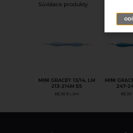
Súvisiace produkty
ODÍ
MINI GRACEY 13/14, LM
MINI GRACE
213-214M ES
247-2
68,50
€
68,50
s DPH