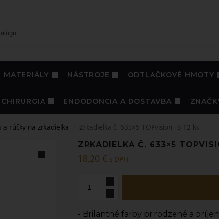
 MATERIÁLY
NÁSTROJE
ODTLAČKOVÉ HMOTY
CHIRURGIA
ENDODONCIA A DOSTAVBA
ZNAČK
a a rúčky na zrkadielka
Zrkadielka č. 633×5 TOPvision FS 12 ks
/
ZRKADIELKA Č. 633×5 TOPVISI
18,20
€
s DPH
- Brilantné farby prirodzené a prí