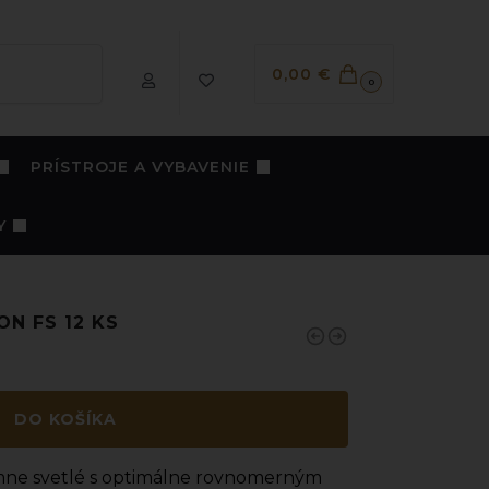
Vyhľadávanie
0,00
€
0
PRÍSTROJE A VYBAVENIE
Y
ON FS 12 KS
DO KOŠÍKA
jemne svetlé s optimálne rovnomerným