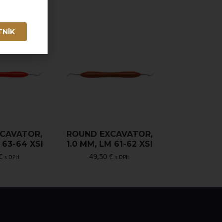
TNÍK
CAVATOR,
ROUND EXCAVATOR,
 63-64 XSI
1.0 MM, LM 61-62 XSI
€
49,50
€
s DPH
s DPH