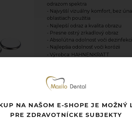
odrazom spektra
- Najvyšší vizuálny komfort, bez ún
oblastiach použitia
- Najlepší odraz a kvalita obrazu
- Presne ostrý zrkadlový obraz
- Absolútna odolnosť voči dezinfekcii a
- Najlepšia odolnosť voči korózii
- Výrobca: HAHNENKRATT
- Jednotka množstva: bal. (1 bal.= 12 
Pridať k obľúbeným
Doprava ZADARMO pri objednávke nad
Rýchle doručenie a možnosť osobného 
Potrebujete poradiť? Neváhajte nás
kon
KUP NA NAŠOM E-SHOPE JE MOŽNÝ 
PRE ZDRAVOTNÍCKE SUBJEKTY