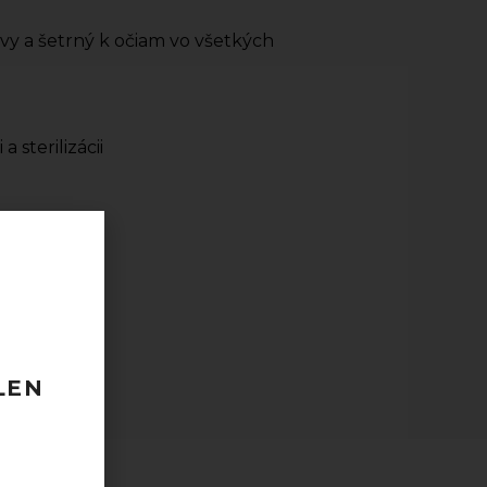
avy a šetrný k očiam vo všetkých
 sterilizácii
ks)
 120 EUR
odberu
taktovať.
LEN