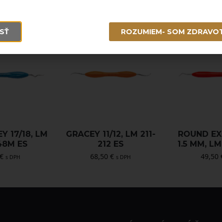
SŤ
ROZUMIEM- SOM ZDRAVO
Y 17/18, LM
GRACEY 11/12, LM 211-
ROUND EX
48M ES
212 ES
1.5 MM, LM
€
68,50
€
49,50
s DPH
s DPH