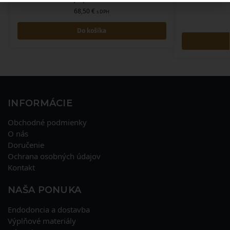
68,50
€
s DPH
Do košíka
INFORMÁCIE
Obchodné podmienky
O nás
Doručenie
Ochrana osobných údajov
Kontakt
NAŠA PONUKA
Endodoncia a dostavba
Výplňové materiály