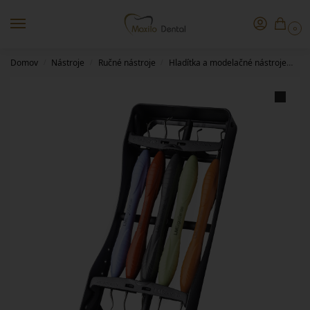
0
Domov
Nástroje
Ručné nástroje
Hladítka a modelačné nástroje
LM
/
/
/