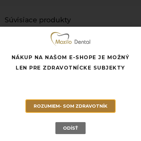
Súvisiace produkty
NÁKUP NA NAŠOM E-SHOPE JE MOŽNÝ
LEN PRE ZDRAVOTNÍCKE SUBJEKTY
ROZUMIEM- SOM ZDRAVOTNÍK
ODÍSŤ
GRACEY 3/4, LM 203-204 ES
ROUND EX