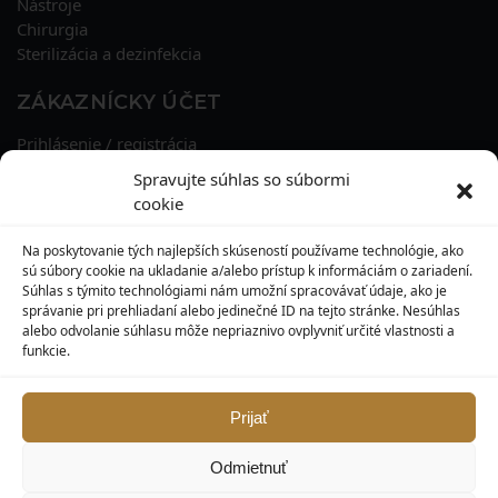
Nástroje
Chirurgia
Sterilizácia a dezinfekcia
ZÁKAZNÍCKY ÚČET
Prihlásenie / registrácia
Obnova hesla
Spravujte súhlas so súbormi
Osobné údaje
cookie
Adresy
História objednávok
Na poskytovanie tých najlepších skúseností používame technológie, ako
Zľavové kupóny
sú súbory cookie na ukladanie a/alebo prístup k informáciám o zariadení.
Súhlas s týmito technológiami nám umožní spracovávať údaje, ako je
správanie pri prehliadaní alebo jedinečné ID na tejto stránke. Nesúhlas
KONTAKT
alebo odvolanie súhlasu môže nepriaznivo ovplyvniť určité vlastnosti a
funkcie.
MAXILO DENTAL, s. r. o.
Seredská 3914/47,
917 05 Trnava
Prijať
info@maxilodental.sk
Odmietnuť
0948 101 067