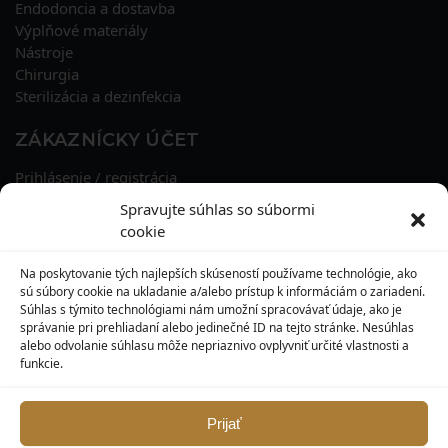
Endodoncia a dostavba
Výplňové materiály
Nástroje
Chirurgia
Sterilizácia a dezinfekcia
ZÁKAZNÍCKY ÚČET
Prihlásenie / registrácia
Obnova hesla
Spravujte súhlas so súbormi
Osobné údaje
cookie
Adresy
História objednávok
Na poskytovanie tých najlepších skúseností používame technológie, ako
Zľavové kupóny
sú súbory cookie na ukladanie a/alebo prístup k informáciám o zariadení.
Súhlas s týmito technológiami nám umožní spracovávať údaje, ako je
správanie pri prehliadaní alebo jedinečné ID na tejto stránke. Nesúhlas
KONTAKT
alebo odvolanie súhlasu môže nepriaznivo ovplyvniť určité vlastnosti a
funkcie.
MAXILO DENTAL, s. r. o.
Seredská 3914/47,
917 05 Trnava
Prijať