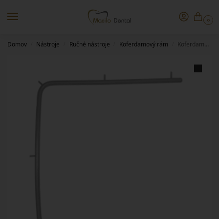
0
Domov
Nástroje
Ručné nástroje
Koferdamový rám
Koferdamový rám 110mm – 5553
/
/
/
/