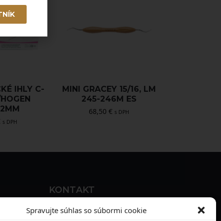
TNÍK
KÉ IHLY C-
MINI GRACEY 15/16, LM
/HOGEN
245-246M ES
12MM
68,50
€
s DPH
€
s DPH
KONTAKT
MAXILO DENTAL, s. r. o.
Spravujte súhlas so súbormi cookie
Seredská 3914/47,