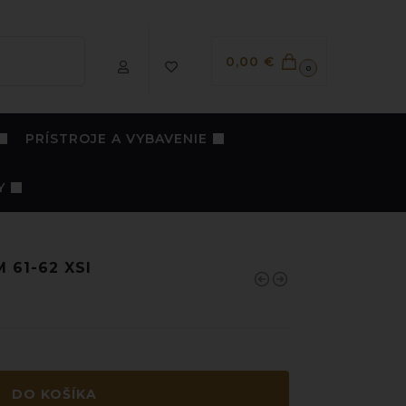
Vyhľadávanie
0,00
€
0
PRÍSTROJE A VYBAVENIE
Y
 61-62 XSI
DO KOŠÍKA