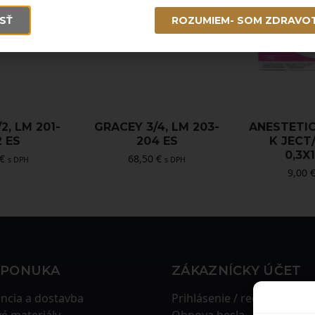
SŤ
ROZUMIEM- SOM ZDRAVO
2, LM 201-
GRACEY 3/4, LM 203-
ANESTETIC
2 ES
204 ES
K JECT
0,3X
€
68,50
€
s DPH
s DPH
9,00
 PONUKA
ZÁKAZNÍCKY ÚČET
ncia a dostavba
Prihlásenie / registrácia
é materiály
Obnova hesla