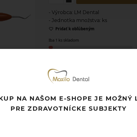
- Výrobca: LM Dental
- Jednotka množstva: ks
Pridať k obľúbeným
Iba 1 ks skladom
Doprava ZADARMO pri objednávke nad
Rýchle doručenie a možnosť osobného 
Potrebujete poradiť? Neváhajte nás
kon
KUP NA NAŠOM E-SHOPE JE MOŽNÝ 
PRE ZDRAVOTNÍCKE SUBJEKTY