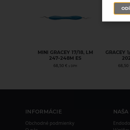
ODÍ
MINI GRACEY 17/18, LM
GRACEY 1/
247-248M ES
20
68,50
€
68,50
s DPH
INFORMÁCIE
NAŠA
Obchodné podmienky
Endodo
O nás
Výplňov