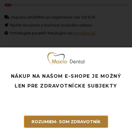
Doprava ZADARMO pri objednávke nad 120 EUR
Rýchle doručenie a možnosť osobného odberu
Potrebujete poradiť? Neváhajte nás
kontaktovať.
Súvisiace produkty
NÁKUP NA NAŠOM E-SHOPE JE MOŽNÝ
LEN PRE ZDRAVOTNÍCKE SUBJEKTY
ROZUMIEM- SOM ZDRAVOTNÍK