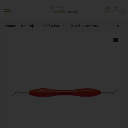
0
Domov
Nástroje
Ručné nástroje
Round excavators
Round Excavators, 2.0 mm, LM 65-66 ES
/
/
/
/