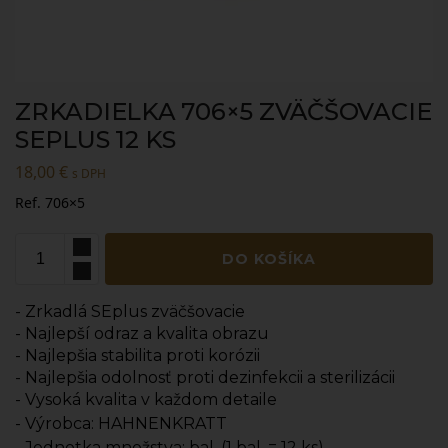
ZRKADIELKA 706×5 ZVÄČŠOVACIE
SEPLUS 12 KS
18,00
€
s DPH
Ref. 706×5
DO KOŠÍKA
- Zrkadlá SEplus zväčšovacie
- Najlepší odraz a kvalita obrazu
- Najlepšia stabilita proti korózii
- Najlepšia odolnosť proti dezinfekcii a sterilizácii
- Vysoká kvalita v každom detaile
- Výrobca: HAHNENKRATT
- Jednotka množstva: bal. (1 bal. = 12 ks)