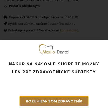
Pridať k obľúbeným
Doprava ZADARMO pri objednávke nad 120 EUR
Rýchle doručenie a možnosť osobného odberu
Potrebujete poradiť? Neváhajte nás
kontaktovať.
Súvisiace produkty
NÁKUP NA NAŠOM E-SHOPE JE MOŽNÝ
LEN PRE ZDRAVOTNÍCKE SUBJEKTY
ROZUMIEM- SOM ZDRAVOTNÍK