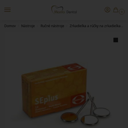
0
Domov
Nástroje
Ručné nástroje
Zrkadielka a rúčky na zrkadielka
Z
/
/
/