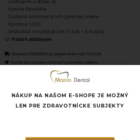
- Dostupné v dĺžke 25
- Vysoká flexibilita
- Zvýšená odolnosť proti cyklickej únave
- Výrobca: UDG
- Jednotka množstva: bal. (1 bal. = 6 kusov)
Pridať k obľúbeným
Doprava ZADARMO pri objednávke nad 120 EUR
Rýchle doručenie a možnosť osobného odberu
Potrebujete poradiť? Neváhajte nás
kontaktovať.
NÁKUP NA NAŠOM E-SHOPE JE MOŽNÝ
Súvisiace produkty
LEN PRE ZDRAVOTNÍCKE SUBJEKTY