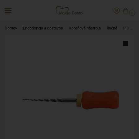
0
Domov
Endodoncia a dostavba
Koreňové nástroje
Ručné
M3 Large Taper Hand Files – SX
/
/
/
/