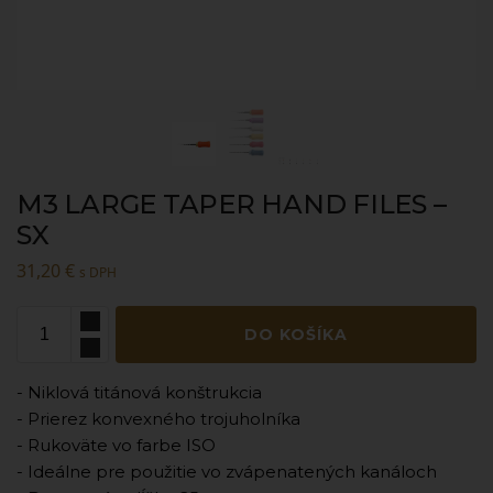
M3 LARGE TAPER HAND FILES –
SX
31,20
€
s DPH
DO KOŠÍKA
- Niklová titánová konštrukcia
- Prierez konvexného trojuholníka
- Rukoväte vo farbe ISO
- Ideálne pre použitie vo zvápenatených kanáloch