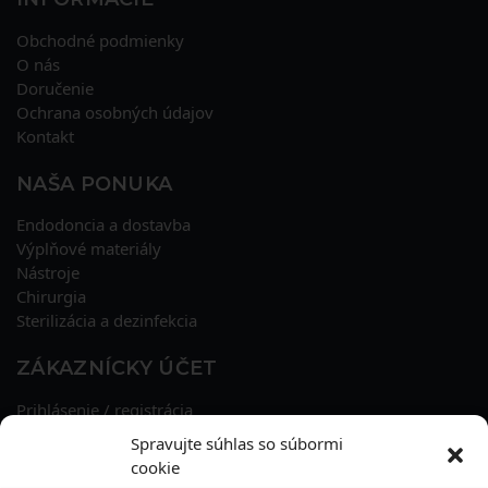
Obchodné podmienky
O nás
Doručenie
Ochrana osobných údajov
Kontakt
NAŠA PONUKA
Endodoncia a dostavba
Výplňové materiály
Nástroje
Chirurgia
Sterilizácia a dezinfekcia
ZÁKAZNÍCKY ÚČET
Prihlásenie / registrácia
Obnova hesla
Spravujte súhlas so súbormi
Osobné údaje
cookie
Adresy