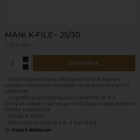
MANI K-FILE – 25/30
7,20
€
s DPH
DO KOŠÍKA
- Mimoriadne ostré a zrkadlové hotové hrany s
vysokou ťažnosťou vytvárajú vynikajúce pracovné
vlastnosti
- Originálna nehrdzavejúca oceľ MANI 18-8 z
tvrdých vlákien zabraňuje korózii aj po opakovanom
čistení a sterilizácii
- Výrobca: MANI
- Jednotka množstva: bal. (1 bal.=6 ks)
Pridať k obľúbeným