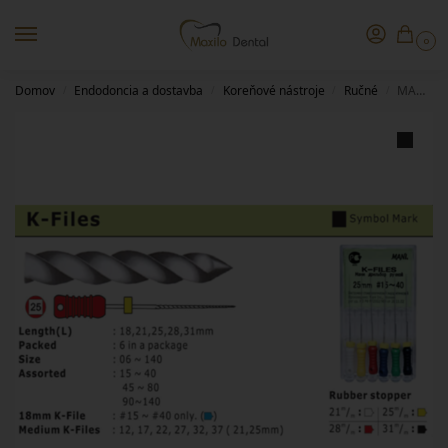
0
Domov
Endodoncia a dostavba
Koreňové nástroje
Ručné
MANI K-file – 25/30
/
/
/
/