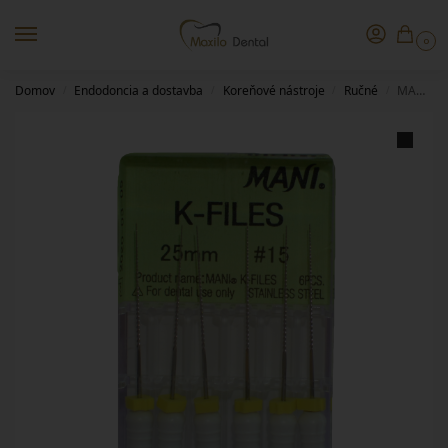
0
Domov
Endodoncia a dostavba
Koreňové nástroje
Ručné
MANI K-file – 21/15
/
/
/
/