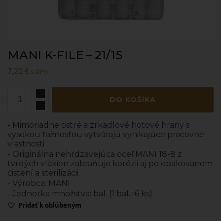
MANI K-FILE – 21/15
7,20
€
s DPH
DO KOŠÍKA
- Mimoriadne ostré a zrkadlové hotové hrany s
vysokou ťažnosťou vytvárajú vynikajúce pracovné
vlastnosti
- Originálna nehrdzavejúca oceľ MANI 18-8 z
tvrdých vlákien zabraňuje korózii aj po opakovanom
čistení a sterilizácii
- Výrobca: MANI
- Jednotka množstva: bal. (1 bal.=6 ks)
Pridať k obľúbeným