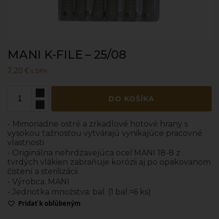
MANI K-FILE – 25/08
7,20
€
s DPH
DO KOŠÍKA
- Mimoriadne ostré a zrkadlové hotové hrany s
vysokou ťažnosťou vytvárajú vynikajúce pracovné
vlastnosti
- Originálna nehrdzavejúca oceľ MANI 18-8 z
tvrdých vlákien zabraňuje korózii aj po opakovanom
čistení a sterilizácii
- Výrobca: MANI
- Jednotka množstva: bal. (1 bal.=6 ks)
Pridať k obľúbeným