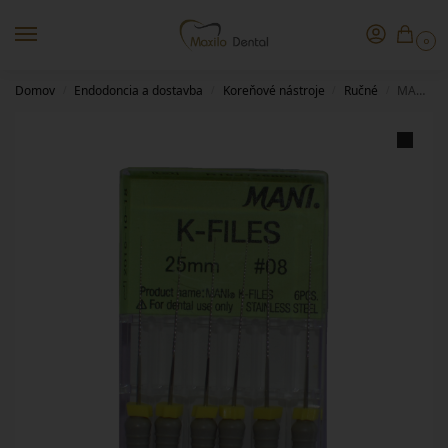
0
Domov
Endodoncia a dostavba
Koreňové nástroje
Ručné
MANI K-file – 25/08
/
/
/
/