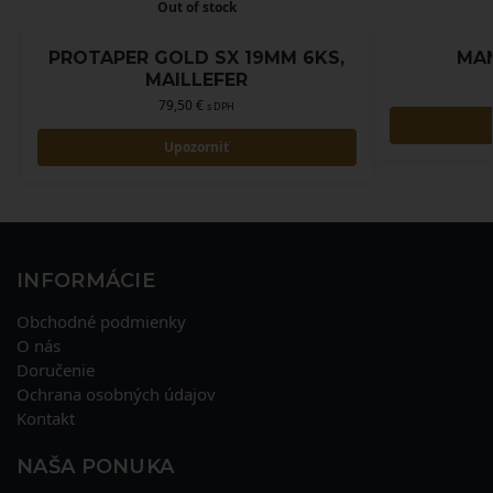
Out of stock
PROTAPER GOLD SX 19MM 6KS,
MAN
MAILLEFER
79,50
€
s DPH
Upozorniť
INFORMÁCIE
Obchodné podmienky
O nás
Doručenie
Ochrana osobných údajov
Kontakt
NAŠA PONUKA