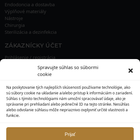
Endodoncia a dostavba
Výplňové materiály
Nástroje
Chirurgia
Sterilizácia a dezinfekcia
ZÁKAZNÍCKY ÚČET
Prihlásenie / registrácia
Obnova hesla
Spravujte súhlas so súbormi
Osobné údaje
cookie
Adresy
História objednávok
Na poskytovanie tých najlepších skúseností používame technológie, ako
Zľavové kupóny
sú súbory cookie na ukladanie a/alebo prístup k informáciám o zariadení.
Súhlas s týmito technológiami nám umožní spracovávať údaje, ako je
správanie pri prehliadaní alebo jedinečné ID na tejto stránke. Nesúhlas
KONTAKT
alebo odvolanie súhlasu môže nepriaznivo ovplyvniť určité vlastnosti a
funkcie.
MAXILO DENTAL, s. r. o.
Seredská 3914/47,
917 05 Trnava
Prijať