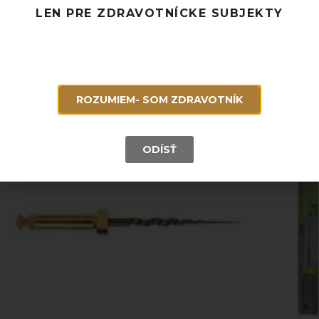
Potrebujete poradiť? Neváhajte nás
kontaktovať.
LEN PRE ZDRAVOTNÍCKE SUBJEKTY
Súvisiace produkty
ROZUMIEM- SOM ZDRAVOTNÍK
ODÍSŤ