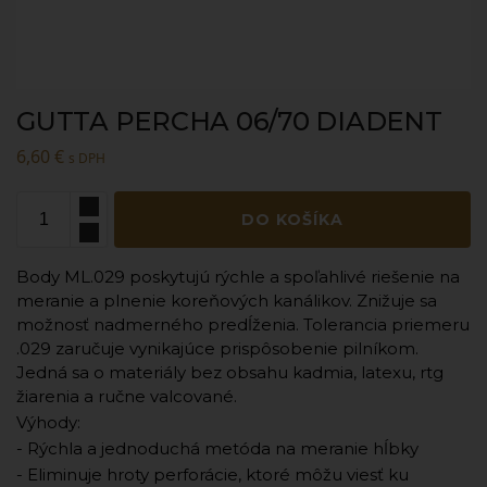
GUTTA PERCHA 06/70 DIADENT
6,60
€
s DPH
DO KOŠÍKA
Body ML.029 poskytujú rýchle a spoľahlivé riešenie na
meranie a plnenie koreňových kanálikov. Znižuje sa
možnosť nadmerného predĺženia. Tolerancia priemeru
.029 zaručuje vynikajúce prispôsobenie pilníkom.
Jedná sa o materiály bez obsahu kadmia, latexu, rtg
žiarenia a ručne valcované.
Výhody:
- Rýchla a jednoduchá metóda na meranie hĺbky
- Eliminuje hroty perforácie, ktoré môžu viesť ku