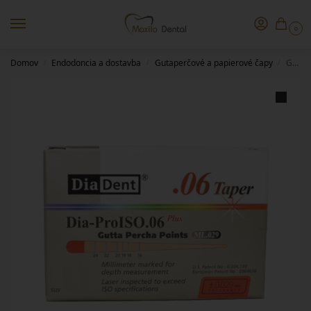
0
Domov
Endodoncia a dostavba
Gutaperčové a papierové čapy
Gutta Percha 06/70 DiaDent
/
/
/