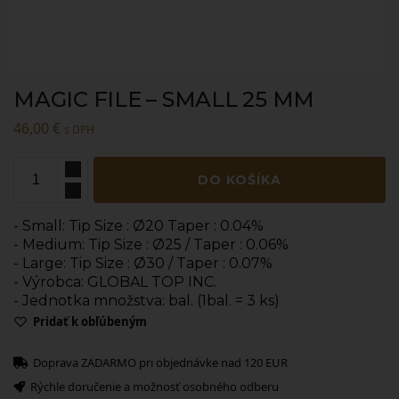
MAGIC FILE – SMALL 25 MM
46,00
€
s DPH
DO KOŠÍKA
- Small: Tip Size : Ø20 Taper : 0.04%
- Medium: Tip Size : Ø25 / Taper : 0.06%
- Large: Tip Size : Ø30 / Taper : 0.07%
- Výrobca: GLOBAL TOP INC.
- Jednotka množstva: bal. (1bal. = 3 ks)
Pridať k obľúbeným
Doprava ZADARMO pri objednávke nad 120 EUR
Rýchle doručenie a možnosť osobného odberu