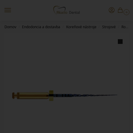
0
Domov
Endodoncia a dostavba
Koreňové nástroje
Strojové
Rotačné
/
/
/
/