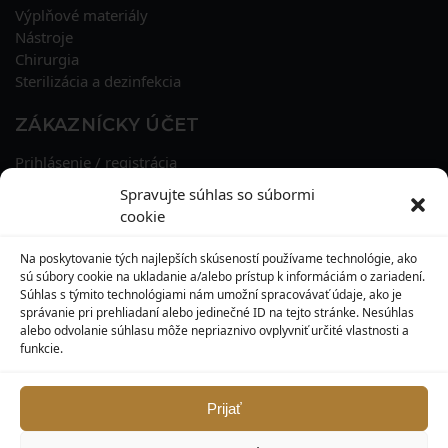
Výplňové materiály
Nástroje
Chirurgia
Sterilizácia a dezinfekcia
ZÁKAZNÍCKY ÚČET
Prihlásenie / registrácia
Obnova hesla
Spravujte súhlas so súbormi
Osobné údaje
cookie
Adresy
História objednávok
Na poskytovanie tých najlepších skúseností používame technológie, ako
Zľavové kupóny
sú súbory cookie na ukladanie a/alebo prístup k informáciám o zariadení.
Súhlas s týmito technológiami nám umožní spracovávať údaje, ako je
správanie pri prehliadaní alebo jedinečné ID na tejto stránke. Nesúhlas
KONTAKT
alebo odvolanie súhlasu môže nepriaznivo ovplyvniť určité vlastnosti a
funkcie.
MAXILO DENTAL, s. r. o.
Seredská 3914/47,
917 05 Trnava
Prijať
info@maxilodental.sk