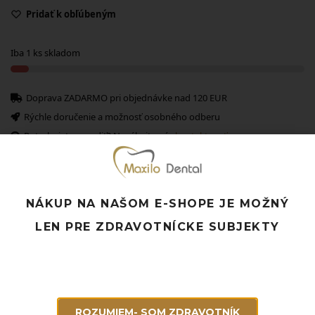
Pridať k obľúbeným
Iba 1 ks skladom
Doprava ZADARMO pri objednávke nad 120 EUR
Rýchle doručenie a možnosť osobného odberu
Potrebujete poradiť? Neváhajte nás
kontaktovať.
NÁKUP NA NAŠOM E-SHOPE JE MOŽNÝ
Súvisiace produkty
LEN PRE ZDRAVOTNÍCKE SUBJEKTY
ROZUMIEM- SOM ZDRAVOTNÍK