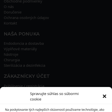
Obchodné podmienky
O nás
Doručenie
Ochrana osobných údajov
Kontakt
NAŠA PONUKA
Endodoncia a dostavba
Výplňové materiály
Nástroje
Chirurgia
Sterilizácia a dezinfekcia
ZÁKAZNÍCKY ÚČET
Prihlásenie / registrácia
Obnova hesla
Spravujte súhlas so súbormi
Osobné údaje
cookie
Adresy
História objednávok
Na poskytovanie tých najlepších skúseností používame technológie, ako