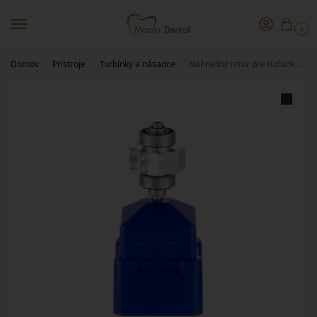
0
Domov
Prístroje
Turbínky a násadce
Náhradný rotor pre turbínku SOCO F19
/
/
/