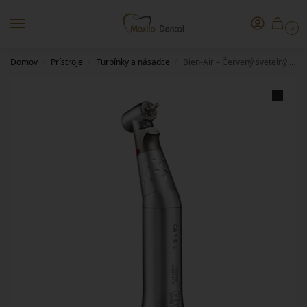
0
Domov
Prístroje
Turbínky a násadce
Bien-Air – Červený svetelný kolienkový násadec CA 1:5 L
/
/
/