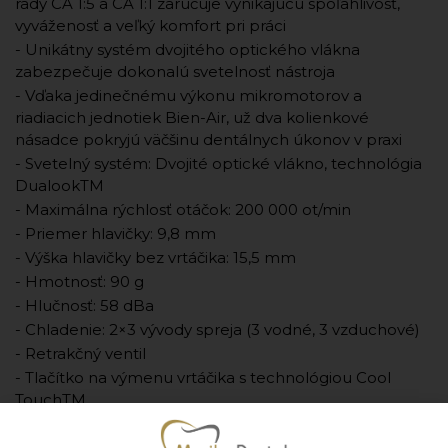
rady CA 1:5 a CA 1:1 zaručuje vynikajúcu spoľahlivosť,
vyváženosť a veľký komfort pri práci
- Unikátny systém dvojitého optického vlákna
zabezpečuje dokonalú svetelnosť nástroja
- Vďaka jedinečnému výkonu mikromotorov a
riadiacich jednotiek Bien-Air, už dva kolienkové
násadce pokryjú väčšinu dentálnych úkonov v praxi
- Svetelný systém: Dvojité optické vlákno, technológia
DualookTM
- Maximálna rýchlosť otáčok: 200 000 ot/min
- Priemer hlavičky: 9,8 mm
- Výška hlavičky bez vrtáčika: 15,5 mm
- Hmotnosť: 90 g
- Hlučnosť: 58 dBa
- Chladenie: 2×3 vývody spreja (3 vodné, 3 vzduchové)
- Retrakčný ventil
- Tlačítko na výmenu vrtáčika s technológiou Cool
TouchTM
- Záruka 2 roky
- Výrobca: Bien-Air