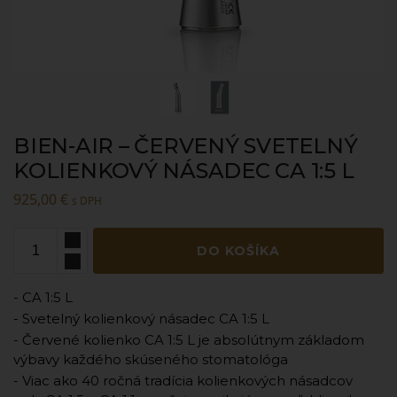
BIEN-AIR – ČERVENÝ SVETELNÝ
KOLIENKOVÝ NÁSADEC CA 1:5 L
925,00
€
s DPH
DO KOŠÍKA
- CA 1:5 L
- Svetelný kolienkový násadec CA 1:5 L
- Červené kolienko CA 1:5 L je absolútnym základom
výbavy každého skúseného stomatológa
- Viac ako 40 ročná tradícia kolienkových násadcov