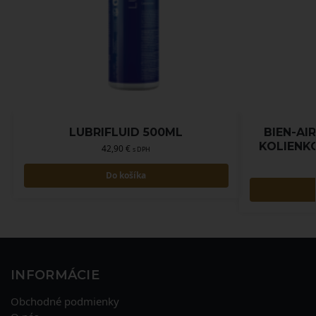
LUBRIFLUID 500ML
BIEN-AI
KOLIENKO
42,90
€
s DPH
Do košíka
INFORMÁCIE
Obchodné podmienky