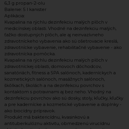
6,3 g propan-2-olu
Balenie: 5 l kanister
Aplikácia:
Kvapalina na rýchlu dezinfekciu malých plôch v
medicínskej oblasti. Vhodné na dezinfekciu malých,
ťažko dostupných plôch, ale aj neinvazívneho
zdravotníckeho vybavenia ako sú ošetrovacie kreslá,
zdravotnícke vybavenie, rehabilitačné vybavenie - ako
zdravotnícka pomôcka.
Kvapalina na rýchlu dezinfekciu malých plôch v
zdravotníckej oblasti, domovoch dôchodcov,
sanatóriách, fitness a SPA salónoch, kaderníckych a
kozmetických salónoch, masážnych salónoch,
škôlkach, školách a na dezinfekciu povrchov s
kontaktom s potravinami aj bez neho. Vhodný na
dezinfekciu povrchov ako sú dosky, stoly, kľučky, kľučky
a pre kadernícke a kozmetické vybavenie a doplnky -
ako biocídny prípravok.
Produkt má baktericídnu, kvasinkovú a
antituberkulóznu aktivitu, obmedzenú virucídnu