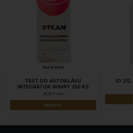
Out of stock
TEST DO AUTOKLÁVU
ID 212
INTEGRATOR WIMPY 250 KS
34,00
€
s DPH
Upozorniť