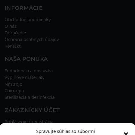
INFORMÁCIE
Obchodné podmienky
O nás
Doručenie
Ochrana osobných údajov
Kontakt
NAŠA PONUKA
Endodoncia a dostavba
Výplňové materiály
Nástroje
Chirurgia
Sterilizácia a dezinfekcia
ZÁKAZNÍCKY ÚČET
Prihlásenie / registrácia
Obnova hesla
Spravujte súhlas so súbormi
Osobné údaje