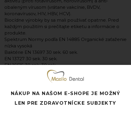
aktivitu (proti rotavírusom, norovírusom) a anti-
obaleným vírusom (vrátane vakcínie, BVDV,
koronavírusov, HIV, HBV, HCV).
Biocídne výrobky by sa mali používať opatrne. Pred
každým použitím si prečítajte etiketu a informácie o
produkte.
Spektrum Normy podľa EN 14885 Organické zaťaženie
nízka vysoká
Baktérie EN 13697 30 sek. 60 sek.
EN 13727 30 sek. 30 sek.
EN 16615 30 sek. 30 sek.
EN 17387 5 min
Huby (C.albicans) EN 13624 15 sek. 15 sek.
EN 13697 30 sek.
EN 16615 30 sek. 30 sek.
NÁKUP NA NAŠOM E-SHOPE JE MOŽNÝ
EN 17387 5 min
LEN PRE ZDRAVOTNÍCKE SUBJEKTY
Mycobacterium tuberculosis (M.terrae) EN 14348 30
sek. 30 sek.
Mykobaktérie (M.avium, M.terrae) EN 14348 30 sek. 60
sek.
Obalené vírusy EN 14476 30 sek. 60 sek.