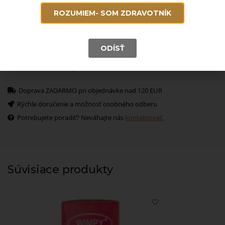
vírus BVDV EN 14476 30 sek. 30 sek.
ROZUMIEM- SOM ZDRAVOTNÍK
Rota vírus EN 14476 30 sek. 60 sek.
Noro vírus EN 14476 30 sek. 30 sek.
- Výrobca: Medisept
ODÍSŤ
- Jednotka balenia: ks (1 ks = 5l)
Pridať k obľúbeným
Doprava ZADARMO pri objednávke nad 120 EUR
Rýchle doručenie a možnosť osobného odberu
Potrebujete poradiť? Neváhajte nás
kontaktovať.
Súvisiace produkty