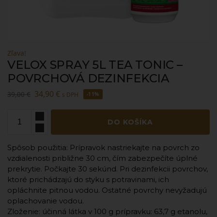
Zľava!
VELOX SPRAY 5L TEA TONIC –
POVRCHOVÁ DEZINFEKCIA
34,90
€
39,00
€
s DPH
-11%
DO KOŠÍKA
Spôsob použitia: Prípravok nastriekajte na povrch zo
vzdialenosti približne 30 cm, čím zabezpečíte úplné
prekrytie. Počkajte 30 sekúnd. Pri dezinfekcii povrchov,
ktoré prichádzajú do styku s potravinami, ich
opláchnite pitnou vodou. Ostatné povrchy nevyžadujú
oplachovanie vodou.
Zloženie: účinná látka v 100 g prípravku: 63,7 g etanolu,