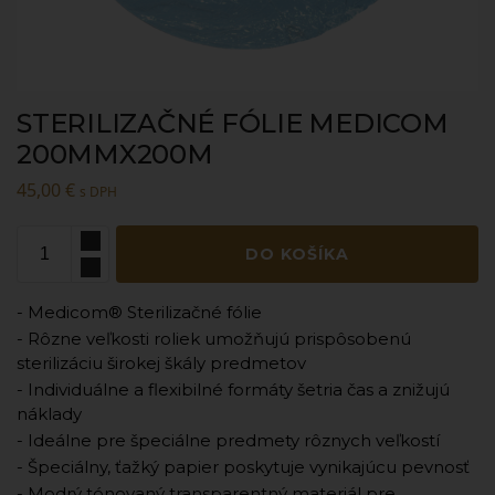
STERILIZAČNÉ FÓLIE MEDICOM
200MMX200M
45,00
€
s DPH
DO KOŠÍKA
- Medicom® Sterilizačné fólie
- Rôzne veľkosti roliek umožňujú prispôsobenú
sterilizáciu širokej škály predmetov
- Individuálne a flexibilné formáty šetria čas a znižujú
náklady
- Ideálne pre špeciálne predmety rôznych veľkostí
- Špeciálny, ťažký papier poskytuje vynikajúcu pevnosť
- Modrý tónovaný transparentný materiál pre