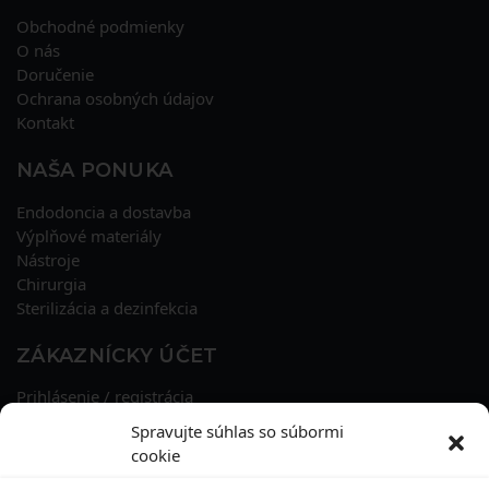
Obchodné podmienky
O nás
Doručenie
Ochrana osobných údajov
Kontakt
NAŠA PONUKA
Endodoncia a dostavba
Výplňové materiály
Nástroje
Chirurgia
Sterilizácia a dezinfekcia
ZÁKAZNÍCKY ÚČET
Prihlásenie / registrácia
Obnova hesla
Spravujte súhlas so súbormi
Osobné údaje
cookie
Adresy