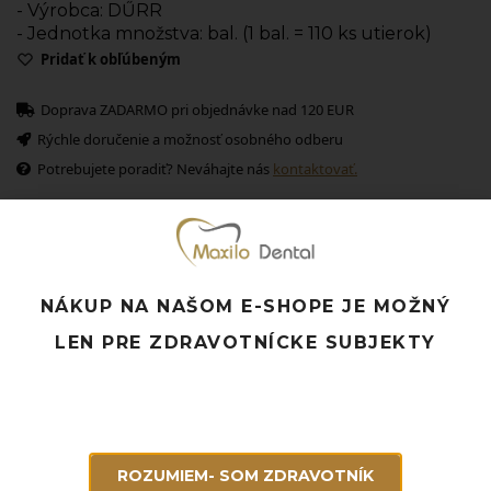
- Výrobca: DŰRR
- Jednotka množstva: bal. (1 bal. = 110 ks utierok)
Pridať k obľúbeným
Doprava ZADARMO pri objednávke nad 120 EUR
Rýchle doručenie a možnosť osobného odberu
Potrebujete poradiť? Neváhajte nás
kontaktovať.
Súvisiace produkty
NÁKUP NA NAŠOM E-SHOPE JE MOŽNÝ
LEN PRE ZDRAVOTNÍCKE SUBJEKTY
ROZUMIEM- SOM ZDRAVOTNÍK