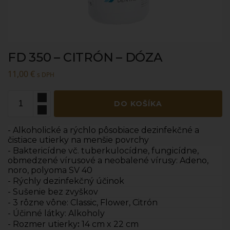
FD 350 – CITRÓN – DÓZA
11,00
€
s DPH
DO KOŠÍKA
- Alkoholické a rýchlo pôsobiace dezinfekčné a
čistiace utierky na menšie povrchy
- Baktericídne vč. tuberkulocídne, fungicídne,
obmedzené vírusové a neobalené vírusy: Adeno,
noro, polyoma SV 40
- Rýchly dezinfekčný účinok
- Sušenie bez zvyškov
- 3 rôzne vône: Classic, Flower, Citrón
- Účinné látky: Alkoholy
- Rozmer utierky
:
14 cm x 22 cm