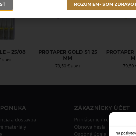
SŤ
ROZUMIEM- SOM ZDRAVO
LE – 25/08
PROTAPER GOLD S1 25
PROTAPER 
MM
M
€
s DPH
79,50
€
79,50
s DPH
 PONUKA
ZÁKAZNÍCKY ÚČET
ncia a dostavba
Prihlásenie / registrácia
é materiály
Obnova hesla
Na poskytov
e
Osobné údaje