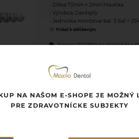
- Dĺžka 7,5mm + 2mm hlavička
- Výrobca: Dentsply
- Jednotka množstva: bal. (1 bal = 25
Pridať k obľúbeným
Doprava ZADARMO pri objednávke nad
Rýchle doručenie a možnosť osobného 
Potrebujete poradiť? Neváhajte nás
kon
KUP NA NAŠOM E-SHOPE JE MOŽNÝ 
PRE ZDRAVOTNÍCKE SUBJEKTY