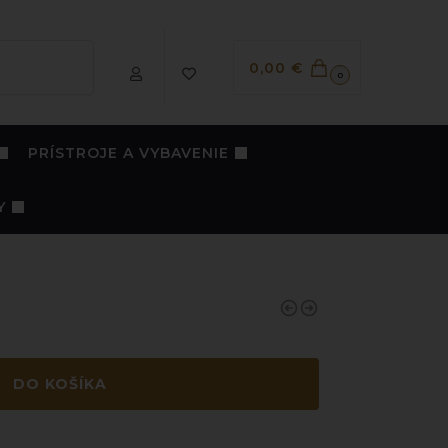
Vyhľadávanie
0,00
€
0
PRÍSTROJE A VYBAVENIE
Y
DO KOŠÍKA