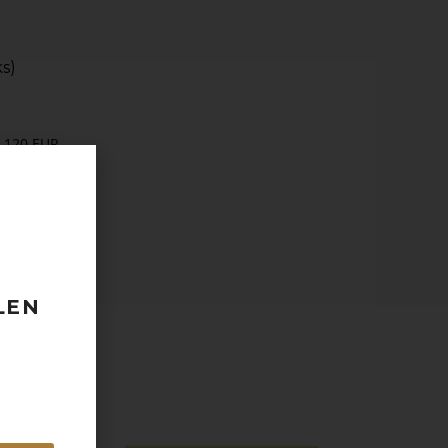
ks)
 120 EUR
odberu
taktovať.
LEN