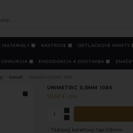
 MATERIÁLY
NÁSTROJE
ODTLAČKOVÉ HMOTY
CHIRURGIA
ENDODONCIA A DOSTAVBA
ZNAČK
py
Kovové
Unimetric 0,8mm 108S
/
/
UNIMETRIC 0,8MM 108S
50,60
€
s DPH
- Titánový koreňový čap 0,8mm