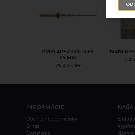
ODÍ
PROTAPER GOLD F5
MANI K-FI
25 MM
7,20
79,50
€
s DPH
INFORMÁCIE
NAŠA
Obchodné podmienky
Endodo
O nás
Výplňov
Doručenie
Nástroj