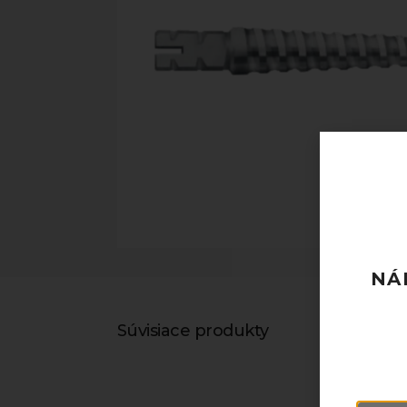
NÁ
Súvisiace produkty