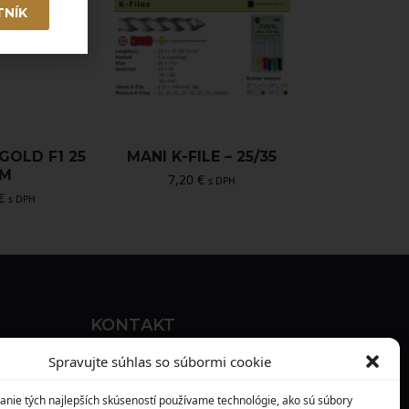
TNÍK
GOLD F1 25
MANI K-FILE – 25/35
M
7,20
€
s DPH
€
s DPH
KONTAKT
MAXILO DENTAL, s. r. o.
Spravujte súhlas so súbormi cookie
Seredská 3914/47,
anie tých najlepších skúseností používame technológie, ako sú súbory
917 05 Trnava