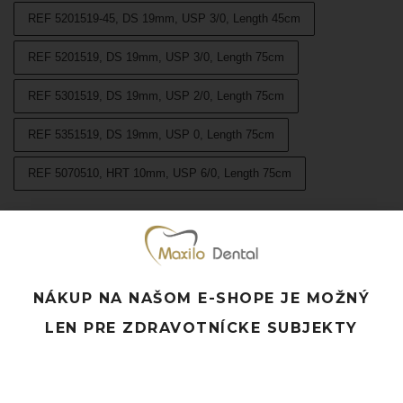
REF 5201519-45, DS 19mm, USP 3/0, Length 45cm
REF 5201519, DS 19mm, USP 3/0, Length 75cm
REF 5301519, DS 19mm, USP 2/0, Length 75cm
REF 5351519, DS 19mm, USP 0, Length 75cm
REF 5070510, HRT 10mm, USP 6/0, Length 75cm
DO KOŠÍKA
NÁKUP NA NAŠOM E-SHOPE JE MOŽNÝ
CHARAKTERISTIKA
Vysoká pevnosť vlákna, nevstrebateľný materiál
LEN PRE ZDRAVOTNÍCKE SUBJEKTY
Farba modrá
Syntetický materiál
Monofilný materiál s mikroskopicky vyváženým