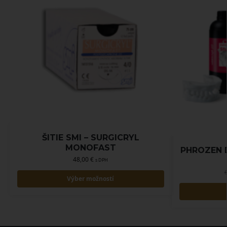
ŠITIE SMI – SURGICRYL
MONOFAST
PHROZEN 
48,00
€
s DPH
Výber možností