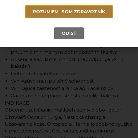
priemerom
Pružnosť, flexibilita a jemnosť materiálu
ROZUMIEM- SOM ZDRAVOTNÍK
Hermeticky uzatvorené balenie
VÝHODY
Vynikajúca a trvalá podpora tkanív
ODÍSŤ
Minimálna reakcia tkanív
Ľahké preniknutie tkanivom s nepatrným rezom,
pnutím a minimálnym pohmoždeňím tkaniva
Absencia kapillárnej činnosti (nepodporuje vznik
baktérií)
Dobrá sťahovateľnosť uzlov
Vynikajúce manipulačné schopnosti
Vynikajúca zaistenosť a ľahká aplikácia uzlov
Garantovaná nepriepustnosť a sterilita balenia
INDIKACE
Obecné uzatváranie mäkkých tkanív alebo ligatúr
Obzvlášť: Očná chirurgia, Plastická chirurgia,
Uzatváranie kože, Ortopedia, Hernie (obdobné využitie
u prietržovej sieťky), Gastrointestinálna chirurgia,
Obecná chirurgia, Gynekológia, Pôrodníctvo