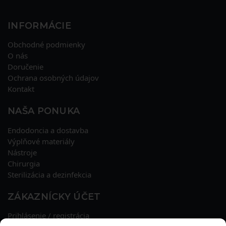
INFORMÁCIE
Obchodné podmienky
O nás
Doručenie
Ochrana osobných údajov
Kontakt
NAŠA PONUKA
Endodoncia a dostavba
Výplňové materiály
Nástroje
Chirurgia
Sterilizácia a dezinfekcia
ZÁKAZNÍCKY ÚČET
Prihlásenie / registrácia