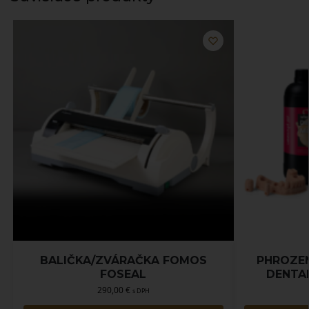
BALIČKA/ZVÁRAČKA FOMOS
PHROZE
FOSEAL
DENTAL
290,00
€
s DPH