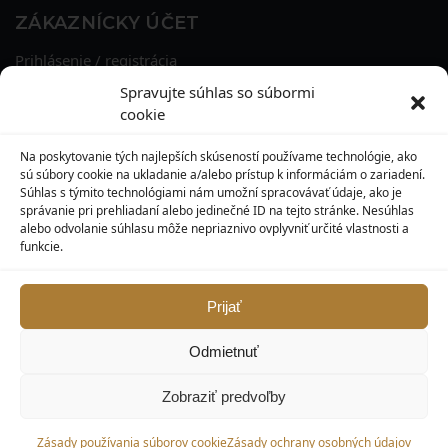
ZÁKAZNÍCKY ÚČET
Prihlásenie / registrácia
Obnova hesla
Spravujte súhlas so súbormi
Osobné údaje
cookie
Adresy
História objednávok
Na poskytovanie tých najlepších skúseností používame technológie, ako
Zľavové kupóny
sú súbory cookie na ukladanie a/alebo prístup k informáciám o zariadení.
Súhlas s týmito technológiami nám umožní spracovávať údaje, ako je
správanie pri prehliadaní alebo jedinečné ID na tejto stránke. Nesúhlas
KONTAKT
alebo odvolanie súhlasu môže nepriaznivo ovplyvniť určité vlastnosti a
funkcie.
MAXILO DENTAL, s. r. o.
Seredská 3914/47,
917 05 Trnava
Prijať
info@maxilodental.sk
Odmietnuť
0948 101 067
0918 814 821
Zobraziť predvoľby
© Maxilodental.sk 2026.
Zásady používania súborov cookie
Zásady ochrany osobných údajov