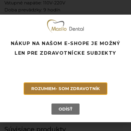
Vstupné napätie: 110V-220V
Doba prevádzky: 9 hodín
- Výrobca: Amtech
- Jednotka množstva: bal. (bal. = 1x LED svetlo a 1x
batéria alebo 1x LED svetlo a 2x batéria)
- Neváhajte nás kontaktovať
NÁKUP NA NAŠOM E-SHOPE JE MOŽNÝ
(
info@maxilodental.sk
alebo
0918 814 821
) ohľadom
stretnutia, kde prebehne zameranie očí a pracovnej
LEN PRE ZDRAVOTNÍCKE SUBJEKTY
vzdialenosti a výber okuliarov (rámov) presne pre Vás.
Pridať k obľúbeným
Doprava ZADARMO pri objednávke nad 120 EUR
ROZUMIEM- SOM ZDRAVOTNÍK
Rýchle doručenie a možnosť osobného odberu
Potrebujete poradiť? Neváhajte nás
kontaktovať.
ODÍSŤ
Súvisiace produkty