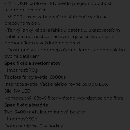
- Mini USB káblové LED svetlo pre jednoduchosť
a komfort pri práci.
- 35 000 Luxov zabezpečí dostatočné svetlo na
pracovnom poli.
- Tenký ľahký kábel s ľahkou batériou, ukazovateľom
nabitia a možnosťou nastavenia jasu sú výborným
pomocníkom v každodennej praxi.
- Dostupné v striebornej a čiernej farbe, s jednou alebo
dvomi batériami.
Špecifikácia svetlometov
Hmotnosť: 7,5g
Teplota farby svetla: 6000tis
Intenzita svetla: Väčšie alebo rovné
35,000 LUX
Sila: 1W LED
Kompozitný lúčový filter vrátane vytvrdzovacieho filtra
Špecifikácia batérie
Typ: 3400 mAh, lítium-ionová batéria
Hmotnosť: 92g
Doba nabíjania: 3-4 hodiny