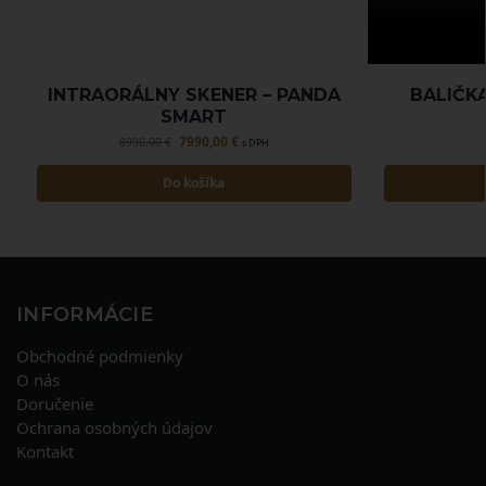
INTRAORÁLNY SKENER – PANDA
BALIČK
SMART
7990,00
€
8990,00
€
s DPH
Do košíka
INFORMÁCIE
Obchodné podmienky
O nás
Doručenie
Ochrana osobných údajov
Kontakt