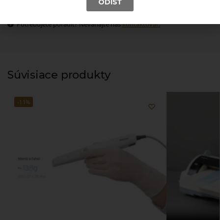
ODÍSŤ
Rýchle doručenie a možnosť osobného odberu
Potrebujete poradiť? Neváhajte nás
kontaktovať.
Súvisiace produkty
-11%