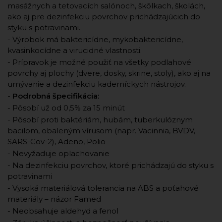
masážnych a tetovacích salónoch, škôlkach, školách,
ako aj pre dezinfekciu povrchov prichádzajúcich do
styku s potravinami.
- Výrobok má baktericídne, mykobaktericídne,
kvasinkocídne a virucidné vlastnosti.
- Prípravok je možné použiť na všetky podlahové
povrchy aj plochy (dvere, dosky, skrine, stoly), ako aj na
umývanie a dezinfekciu kaderníckych nástrojov.
- Podrobná špecifikácia:
- Pôsobí už od 0,5% za 15 minút
- Pôsobí proti baktériám, hubám, tuberkulóznym
bacilom, obaleným vírusom (napr. Vacinnia, BVDV,
SARS-Cov-2), Adeno, Polio
- Nevyžaduje oplachovanie
- Na dezinfekciu povrchov, ktoré prichádzajú do styku s
potravinami
- Vysoká materiálová tolerancia na ABS a poťahové
materiály – názor Famed
- Neobsahuje aldehyd a fenol