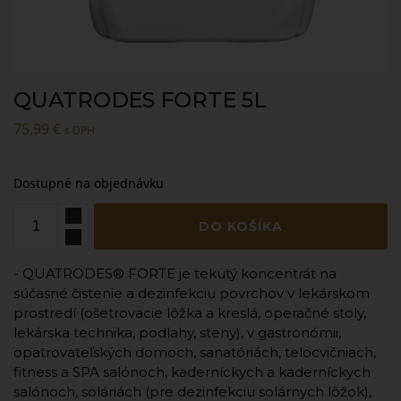
QUATRODES FORTE 5L
75,99
€
s DPH
Dostupné na objednávku
DO KOŠÍKA
- QUATRODES® FORTE je tekutý koncentrát na
súčasné čistenie a dezinfekciu povrchov v lekárskom
prostredí (ošetrovacie lôžka a kreslá, operačné stoly,
lekárska technika, podlahy, steny), v gastronómii,
opatrovateľských domoch, sanatóriách, telocvičniach,
fitness a SPA salónoch, kaderníckych a kaderníckych
salónoch, soláriách (pre dezinfekciu solárnych lôžok),