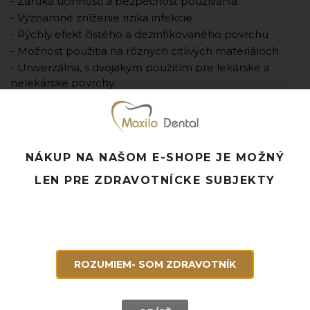
- Záruka účinnosti a bezpečnosť používania
- Významné zníženie rizika infekcie
- Rýchly efekt čistého a dezinfikovaného povrchu
- Možnosť použitia na rôznych citlivých materiáloch
- Univerzálna, s dvojakým použitím pre lekárske a
nelekárske povrchy
- Ekonomicky účinný
- Rýchla a pohodlná príprava roztoku
- Zloženie
:
Obsah účinných látok v 100 g prípravku:3,76 g N-(3-
NÁKUP NA NAŠOM E-SHOPE JE MOŽNÝ
aminopropyl)-N-dodecylpropán-1,3-diamín (CAS: 2372-
82-9), 3,39 g Poly(oxy-1 ,2-etanediyl),.alfa.-[2-
LEN PRE ZDRAVOTNÍCKE SUBJEKTY
(didecylmetylamino)etyI]-.omega.-hydroxy-,propanoát
)(soľ) (CAS: 94667-33-1), 0,75 g 2-aminoetanol (CAS : 141-
43-5).
- Výrobca: Medisept
- Jednotka množstva: ks (1 ks = 5l)
ROZUMIEM- SOM ZDRAVOTNÍK
Pridať k obľúbeným
Doprava ZADARMO pri objednávke nad 120 EUR