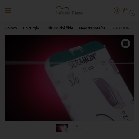
0
Domov
Chirurgia
Chirurgické šitie
Nevstrebateľné
SERAMON MEO201714 – DS-18, 3/0, 0,50m
/
/
/
/