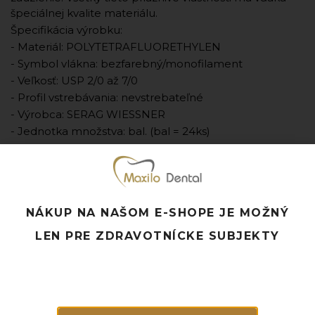
špeciálnej kvalite materiálu.
Špecifikácia výrobku:
- Materiál: POLYTETRAFLUORETHYLEN
- Symbol vlákna: bezfarebný/monofilament
- Veľkosť: USP 2/0 až 7/0
- Profil vstrebávania: nevstrebateľné
- Výrobca: SERAG WIESSNER
- Jednotka množstva: bal. (bal = 24ks)
Pridať k obľúbeným
Doprava ZADARMO pri objednávke nad 120 EUR
Rýchle doručenie a možnosť osobného odberu
NÁKUP NA NAŠOM E-SHOPE JE MOŽNÝ
Potrebujete poradiť? Neváhajte nás
kontaktovať.
LEN PRE ZDRAVOTNÍCKE SUBJEKTY
Súvisiace produkty