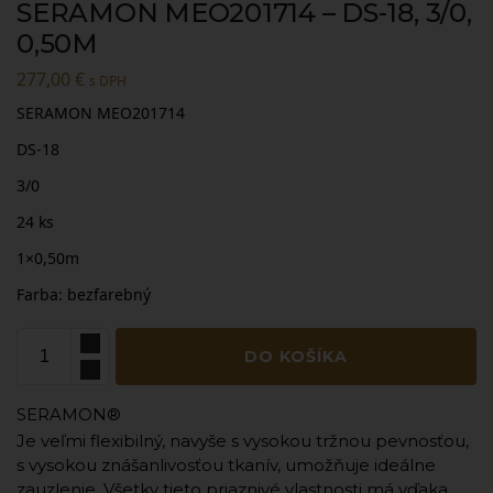
SERAMON MEO201714 – DS-18, 3/0,
0,50M
277,00
€
s DPH
SERAMON MEO201714
DS-18
3/0
24 ks
1×0,50m
Farba: bezfarebný
DO KOŠÍKA
SERAMON®
Je veľmi flexibilný, navyše s vysokou tržnou pevnosťou,
s vysokou znášanlivosťou tkanív, umožňuje ideálne
zauzlenie. Všetky tieto priaznivé vlastnosti má vďaka