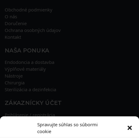
Obchodné podmienky
O nás
Doručenie
Ochrana osobných údajov
Kontakt
NAŠA PONUKA
Endodoncia a dostavba
Výplňové materiály
Nástroje
Chirurgia
Sterilizácia a dezinfekcia
ZÁKAZNÍCKY ÚČET
Prihlásenie / registrácia
Obnova hesla
Spravujte súhlas so súbormi
Osobné údaje
cookie
Adresy