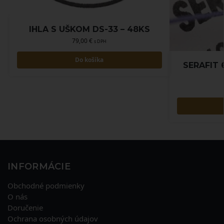
IHLA S UŠKOM DS-33 – 48KS
79,00
€
s DPH
Do košíka
SERAFIT 6
INFORMÁCIE
Obchodné podmienky
O nás
Doručenie
Ochrana osobných údajov