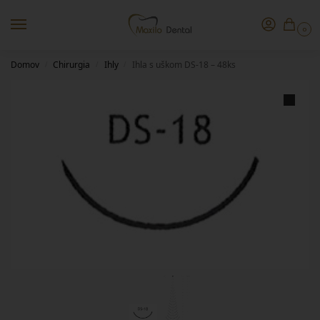
0
Domov
Chirurgia
Ihly
Ihla s uškom DS-18 – 48ks
/
/
/