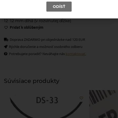
Príklad:
DS 12
ODÍSŤ
D
3/8 kruhová forma
S
celorezná ihla
12
12 mm dlhá (v rozvinutej dĺžke)
Pridať k obľúbeným
Doprava ZADARMO pri objednávke nad 120 EUR
Rýchle doručenie a možnosť osobného odberu
Potrebujete poradiť? Neváhajte nás
kontaktovať.
Súvisiace produkty