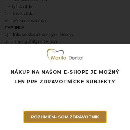
L = lyžica ihly
G = rovná ihla
V = 1/4 kruhová ihla
TYP IHLY
Q = ihla so štvorhranným telom
R = ihla s guľatým telom
S = rezné telo ihly
ŠPECIÁLNE VLASTNOSTI
A = asymptotická
L = špička lancety
NÁKUP NA NAŠOM E-SHOPE JE MOŽNÝ
N = tupá ihla s okrúhlym telom
LEN PRE ZDRAVOTNÍCKE SUBJEKTY
S = tenký rez
SP = špachtľová ihla
T = trokarová ihla
K = krátka vnútorná rezná hrana
F = jemná ihla
ROZUMIEM- SOM ZDRAVOTNÍK
M = mikrošpica
X = extra silná