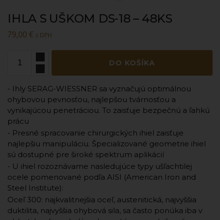
IHLA S UŠKOM DS-18 – 48KS
79,00
€
s DPH
DO KOŠÍKA
- Ihly SERAG-WIESSNER sa vyznačujú optimálnou
ohybovou pevnosťou, najlepšou tvárnosťou a
vynikajúcou penetráciou. To zaisťuje bezpečnú a ľahkú
prácu
- Presné spracovanie chirurgických ihiel zaisťuje
najlepšiu manipuláciu. Špecializované geometrie ihiel
sú dostupné pre široké spektrum aplikácií
- U ihiel rozoznávame nasledujúce typy ušľachtilej
ocele pomenované podľa AISI (American Iron and
Steel Institute):
Oceľ 300: najkvalitnejšia oceľ, austenitická, najvyššia
duktilita, najvyššia ohybová sila, sa často ponúka iba v