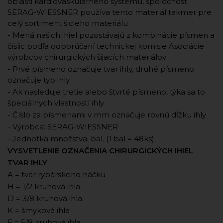
oblasti kardiovaskulárneho systému, spoločnosť
SERAG-WIESSNER používa tento materiál takmer pre
celý sortiment šicieho materiálu
- Mená našich ihiel pozostávajú z kombinácie písmen a
číslic podľa odporúčaní technickej komisie Asociácie
výrobcov chirurgických šijacích materiálov
- Prvé písmeno označuje tvar ihly, druhé písmeno
označuje typ ihly
- Ak nasleduje tretie alebo štvrté písmeno, týka sa to
špeciálnych vlastností ihly
- Číslo za písmenami v mm označuje rovnú dĺžku ihly
- Výrobca: SERAG-WIESSNER
- Jednotka množstva: bal. (1 bal = 48ks)
VYSVETLENIE OZNAČENIA CHIRURGICKÝCH IHIEL
TVAR IHLY
A = tvar rybárskeho háčku
H = 1/2 kruhová ihla
D = 3/8 kruhová ihla
K = šmyková ihla
F = 5/8 kruhová ihla