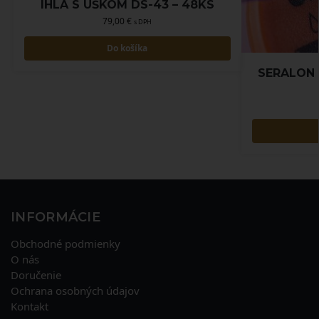
IHLA S UŠKOM DS-43 – 48KS
79,00
€
s DPH
Do košíka
SERALON V
INFORMÁCIE
Obchodné podmienky
O nás
Doručenie
Ochrana osobných údajov
Kontakt