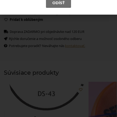
D
3/8 kruhová forma
ODÍSŤ
S
celorezná ihla
12
12 mm dlhá (v rozvinutej dĺžke)
Pridať k obľúbeným
Doprava ZADARMO pri objednávke nad 120 EUR
Rýchle doručenie a možnosť osobného odberu
Potrebujete poradiť? Neváhajte nás
kontaktovať.
Súvisiace produkty