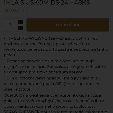
IHLA S UŠKOM DS-24 – 48KS
79,00
€
s DPH
DO KOŠÍKA
- Ihly SERAG-WIESSNER sa vyznačujú optimálnou
ohybovou pevnosťou, najlepšou tvárnosťou a
vynikajúcou penetráciou. To zaisťuje bezpečnú a ľahkú
prácu
- Presné spracovanie chirurgických ihiel zaisťuje
najlepšiu manipuláciu. Špecializované geometrie ihiel
sú dostupné pre široké spektrum aplikácií
- U ihiel rozoznávame nasledujúce typy ušľachtilej
ocele pomenované podľa AISI (American Iron and
Steel Institute):
Oceľ 300: najkvalitnejšia oceľ, austenitická, najvyššia
duktilita, najvyššia ohybová sila, sa často ponúka iba v
oblasti kardiovaskulárneho systému, spoločnosť
SERAG-WIESSNER používa tento materiál takmer pre