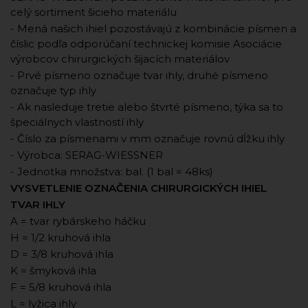
celý sortiment šicieho materiálu
- Mená našich ihiel pozostávajú z kombinácie písmen a
číslic podľa odporúčaní technickej komisie Asociácie
výrobcov chirurgických šijacích materiálov
- Prvé písmeno označuje tvar ihly, druhé písmeno
označuje typ ihly
- Ak nasleduje tretie alebo štvrté písmeno, týka sa to
špeciálnych vlastností ihly
- Číslo za písmenami v mm označuje rovnú dĺžku ihly
- Výrobca: SERAG-WIESSNER
- Jednotka množstva: bal. (1 bal = 48ks)
VYSVETLENIE OZNAČENIA CHIRURGICKÝCH IHIEL
TVAR IHLY
A = tvar rybárskeho háčku
H = 1/2 kruhová ihla
D = 3/8 kruhová ihla
K = šmyková ihla
F = 5/8 kruhová ihla
L = lyžica ihly