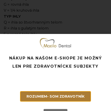
G = rovná ihla
V = 1/4 kruhová ihla
TYP IHLY
Q = ihla so štvorhranným telom
R = ihla s guľatým telom
S = rezné telo ihly
ŠPECIÁLNE VLASTNOSTI
A = asymptotická
L = špička lancety
N = tupá ihla s okrúhlym telom
NÁKUP NA NAŠOM E-SHOPE JE MOŽNÝ
S = tenký rez
LEN PRE ZDRAVOTNÍCKE SUBJEKTY
SP = špachtľová ihla
T = trokarová ihla
K = krátka vnútorná rezná hrana
F = jemná ihla
M = mikrošpica
ROZUMIEM- SOM ZDRAVOTNÍK
X = extra silná
Príklad:
DS 12