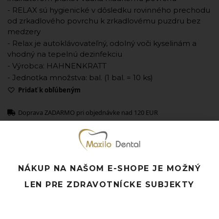
- RELAX sú hygienické v dôsledku rovinného prechodu
od zrkadlového povrchu k zrkadlovému puzdru bez
medzery
- Relax je autoklávovateľný, odolný voči kyselinám a
vhodný na tepelnú dezinfekciu
- Výrobca: HAHNENKRATT
- Jednotka množstva: bal. (1 bal. = 10 ks)
Pridať k obľúbeným
Doprava ZADARMO pri objednávke nad 120 EUR
Rýchle doručenie a možnosť osobného odberu
Potrebujete poradiť? Neváhajte nás
kontaktovať.
NÁKUP NA NAŠOM E-SHOPE JE MOŽNÝ
LEN PRE ZDRAVOTNÍCKE SUBJEKTY
Súvisiace produkty