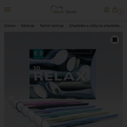
0
Domov
Nástroje
Ručné nástroje
Zrkadielka a rúčky na zrkadielka
R
/
/
/