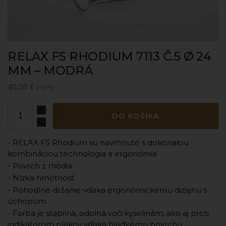
RELAX FS RHODIUM 7113 Č.5 Ø 24
MM – MODRÁ
40,00
€
s DPH
DO KOŠÍKA
- RELAX FS Rhodium sú navrhnuté s dokonalou
kombináciou technológia a ergonómia
- Povrch z rhódia
- Nízka hmotnosť
- Pohodlné držanie vďaka ergonomickému dizajnu s
úchopom
- Farba je stabilná, odolná voči kyselinám, ako aj proti
indikátorom plakov vďaka hladkému povrchu