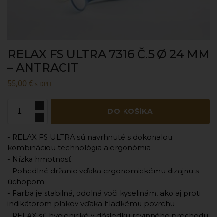
RELAX FS ULTRA 7316 Č.5 Ø 24 MM
– ANTRACIT
55,00
€
s DPH
DO KOŠÍKA
- RELAX FS ULTRA sú navrhnuté s dokonalou
kombináciou technológia a ergonómia
- Nízka hmotnosť
- Pohodlné držanie vďaka ergonomickému dizajnu s
úchopom
- Farba je stabilná, odolná voči kyselinám, ako aj proti
indikátorom plakov vďaka hladkému povrchu
- RELAX sú hygienické v dôsledku rovinného prechodu