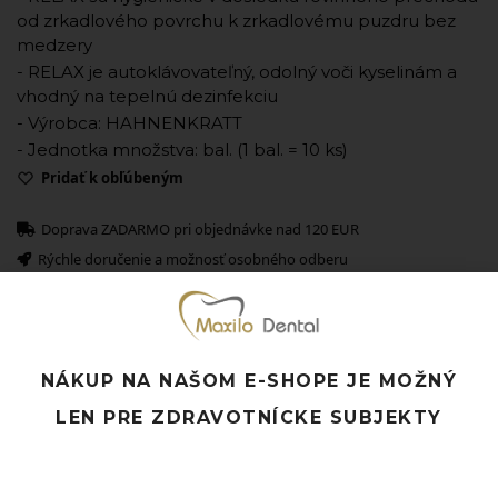
od zrkadlového povrchu k zrkadlovému puzdru bez
medzery
- RELAX je autoklávovateľný, odolný voči kyselinám a
vhodný na tepelnú dezinfekciu
- Výrobca: HAHNENKRATT
- Jednotka množstva: bal. (1 bal. = 10 ks)
Pridať k obľúbeným
Doprava ZADARMO pri objednávke nad 120 EUR
Rýchle doručenie a možnosť osobného odberu
Potrebujete poradiť? Neváhajte nás
kontaktovať.
NÁKUP NA NAŠOM E-SHOPE JE MOŽNÝ
Súvisiace produkty
LEN PRE ZDRAVOTNÍCKE SUBJEKTY