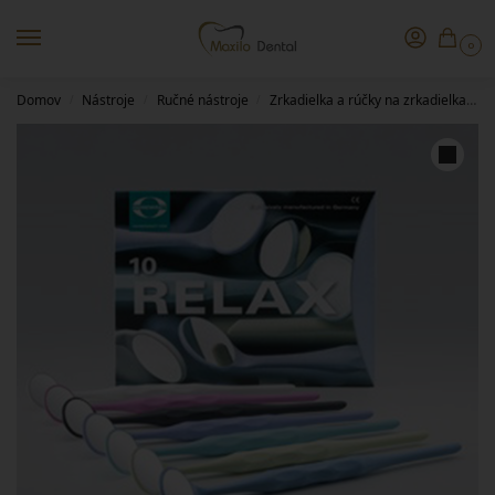
0
Domov
Nástroje
Ručné nástroje
Zrkadielka a rúčky na zrkadielka
R
/
/
/